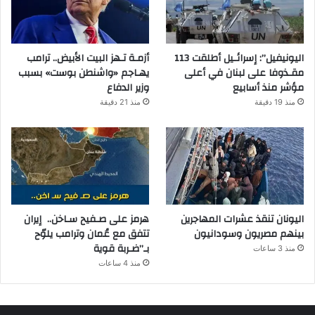
اليونيفيل”: إسرائـيل أطلقت 113
أزمـة تـهز البيت الأبيض.. ترامب
مقـذوفا على لبنان في أعلى
يهـاجم «واشنطن بوست» بسبب
مؤشر منذ أسابيع
وزير الدفاع
منذ 19 دقيقة
منذ 21 دقيقة
اليونان تنقذ عشرات المهاجرين
هرمز على صـفيح سـاخن.. إيران
بينهم مصريون وسودانيون
تتفق مع عُمان وترامب يلوّح
بـ”ضـربة قوية
منذ 3 ساعات
منذ 4 ساعات