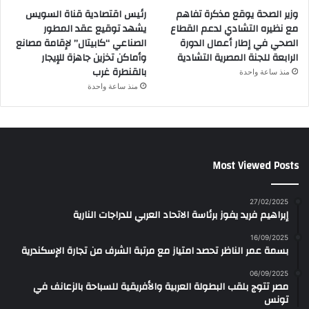
وزير الصحة يوقع مذكرة تفاهم
رئيس اقتصادية قناة السويس
مع نظيره التشادي لدعم القطاع
يشهد توقيع عقد المطور
الصحي في إطار أعمال الدورة
الصناعي “كابيتال” لإقامة مصانع
الرابعة للجنة المصرية التشادية
وأماكن تخزين جاهزة للإيجار
بالقنطرة غرب
منذ ساعة واحدة
منذ ساعة واحدة
Most Viewed Posts
27/02/2025
إبراهيم فريد يفوز برئاسة الاتحاد العربي للدراجات النارية
16/09/2025
بسمة عمر الناظر تحصد امتياز مع مرتبة الشرف من تجارة الإسكندرية
06/09/2025
مصر تتوج بلقب البطولة العربية والأفريقية للسباحة بالزعانف في
تونس