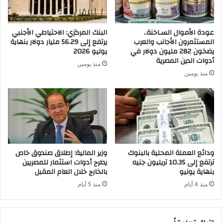
عودة الأموال السـاخنة..
البنك المركزي: الاحتياطي الأجنبي
المستثمرون الأجانب والعرب
يرتفع إلى 56.29 مليار دولار بنهاية
يضخون 282 مليون دولار في
يوليو 2026
أدوات الدين المصرية
منذ يومين
منذ يومين
ودائع العملة المحلية بالبنوك
وزير المالية: إطلاق صندوق خاص
ترتفع إلى 10.35 تريليون جنيه
يطرح أدوات استثمار للمصريين
بنهاية يونيو
بالخارج خلال العام المقبل
منذ 4 أيام
منذ 5 أيام