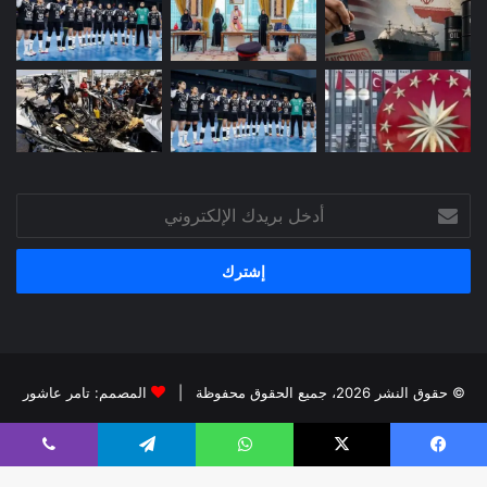
أدخل
بريدك
الإلكتروني
© حقوق النشر 2026، جميع الحقوق محفوظة |
المصمم: تامر عاشور
فيسبوك
X
يوتيوب
انستقرام
يسبوك
X
واتساب
تيلقرام
ڤايبر