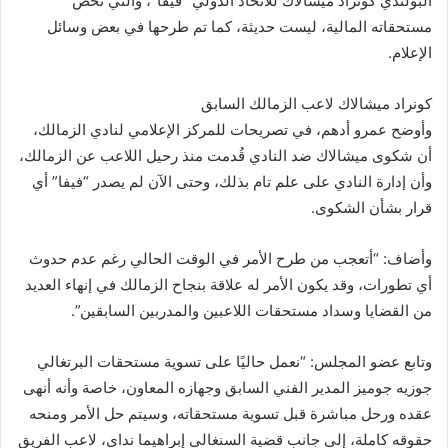
البولندي كونراد ميشالاك للاتحاد الدولي “فيفا”، والتي تخص
مستحقاته المالية، ليست حديثة، كما تم طرحها في بعض وسائل
الإعلام.
كونراد ميشالاك لاعب الزمالك السابق
وأوضح عمرو أدهم، في تصريحات للمركز الإعلامي لنادي الزمالك،
أن شكوى ميشالاك ضد النادي قُدمت منذ رحيل اللاعب عن الزمالك،
وأن إدارة النادي على علم تام بذلك، وحتى الآن لم يصدر “فيفا” أي
قرار بشأن الشكوى.
وأضاف: “أتعجب من طرح الأمر في الوقت الحالي رغم عدم حدوث
أي تطورات، وقد يكون الأمر له علاقة بنجاح الزمالك في إنهاء العديد
من القضايا وسداد مستحقات اللاعبين والمدربين السابقين”.
وتابع عضو المجلس: “نعمل حاليًا على تسوية مستحقات البرتغالي
جوزيه جوميز المدير الفني السابق وجهازه المعاون، خاصة وأنه أنهى
عقده ورحل مباشرة قبل تسوية مستحقاته، وسيتم حل الأمر ومنحه
حقوقه كاملة، إلى جانب قضية السنغالي إبراهيما نداي، لاعب الفريق