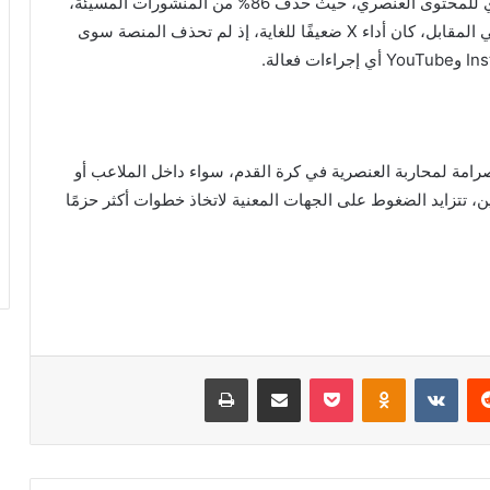
بحسب التقرير، أظهر تطبيق TikTok كفاءة في التصدي للمحتوى العنصري، حيث حذف 86% من المنشورات المسيئة،
بينما وصلت نسبة الحذف في Facebook إلى 74%. في المقابل، كان أداء X ضعيفًا للغاية، إذ لم تحذف المنصة سوى
 صرامة لمحاربة العنصرية في كرة القدم، سواء داخل الملاعب أو
ن، تتزايد الضغوط على الجهات المعنية لاتخاذ خطوات أكثر حزمًا
ريست
بوكيت
Odnoklassniki
مشاركة عبر البريد
طباعة