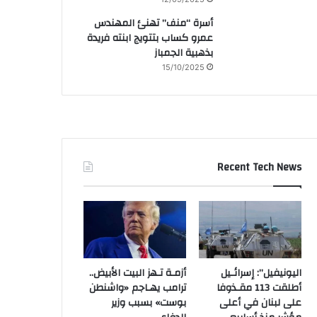
أسرة “منف” تهنئ المهندس
عمرو كساب بتتويج ابنته فريدة
بذهبية الجمباز
15/10/2025
Recent Tech News
اليونيفيل”: إسرائـيل
أزمـة تـهز البيت الأبيض..
أطلقت 113 مقـذوفا
ترامب يهـاجم «واشنطن
على لبنان في أعلى
بوست» بسبب وزير