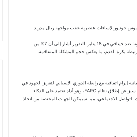
يسيوس جونيور لإساءات عنصرية عقب مواجهة ريال مدريد
بينما واجه لامين يامال هجمات مماثلة بعد مباراة برشلونة ضد خيتافي في 18 يناير. التقرير أشار إلى أن 7% من
تبطة بكرة القدم، ما يعكس حجم المشكلة المتفاقمة.
ة إبرام اتفاقية مع رابطة الدوري الإسباني لتعزيز الجهود في
مكافحة العنصرية في الرياضة. كما كشفت الوزيرة إلما سيز عن إطلاق نظام FARO، وهو أداة تعتمد على الذكاء
التواصل الاجتماعي، مما سيمكن الجهات المختصة من اتخاذ