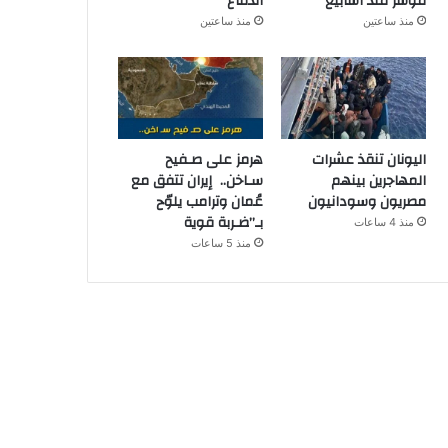
مؤشر منذ أسابيع
الدفاع
منذ ساعتين
منذ ساعتين
اليونان تنقذ عشرات
هرمز على صـفيح
المهاجرين بينهم
سـاخن.. إيران تتفق مع
مصريون وسودانيون
عُمان وترامب يلوّح
بـ”ضـربة قوية
منذ 4 ساعات
منذ 5 ساعات