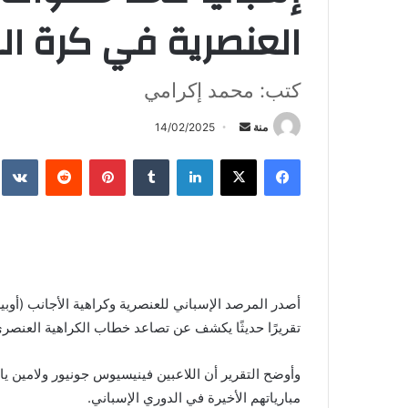
العنصرية في كرة ال
كتب: محمد إكرامي
أرسل
منة
14/02/2025
بريدا
فيسبوك
X
لينكدإن
بينتيريست
إلكترونيا
أصدر المرصد الإسباني للعنصرية وكراهية الأجانب (أوبير
تقريرًا حديثًا يكشف عن تصاعد خطاب الكراهية العنصر
وأوضح التقرير أن اللاعبين فينيسيوس جونيور ولامين 
مبارياتهم الأخيرة في الدوري الإسباني.