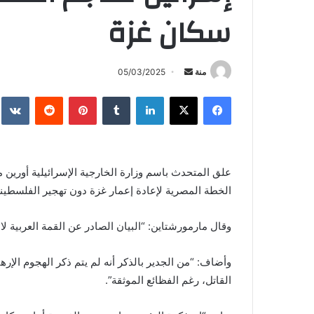
سكان غزة
أرسل
منة
05/03/2025
بريدا
فيسبوك
X
لينكدإن
بينتيريست
إلكترونيا
علق المتحدث باسم وزارة الخارجية الإسرائيلية أورين 
الخطة المصرية لإعادة إعمار غزة دون تهجير الفلسطيني
وقال مارمورشتاين: “البيان الصادر عن القمة العربية لا ي
وأضاف: “من الجدير بالذكر أنه لم يتم ذكر الهجوم الإره
القاتل، رغم الفظائع الموثقة”.