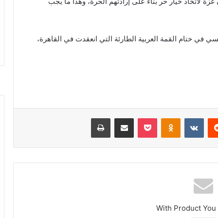
زة لاتخاذ خيار حر بناء على إرادتهم الحرة، وهذا ما يجب
 في ختام القمة العربية الطارئة التي انعقدت في القاهرة،
ريست
بوكيت
Odnoklassniki
مشاركة عبر البريد
طباعة
With Product You