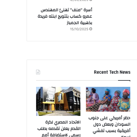
أسرة “منف” تهنئ المهندس
عمرو كساب بتتويج ابنته فريدة
بذهبية الجمباز
15/10/2025
Recent Tech News
حظر أمريكي على جنوب
الاتحاد المصري لكرة
السودان وبعض دول
القدم يعلن تقدمه بطلب
أفريقية بسبب تفشي
رسمي لاستضافة أمم