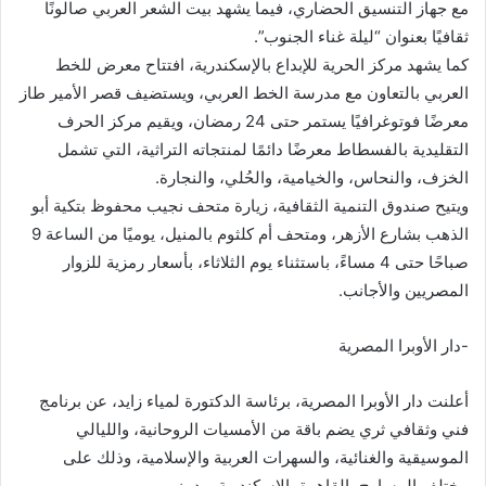
مع جهاز التنسيق الحضاري، فيما يشهد بيت الشعر العربي صالونًا
ثقافيًا بعنوان “ليلة غناء الجنوب”.
كما يشهد مركز الحرية للإبداع بالإسكندرية، افتتاح معرض للخط
العربي بالتعاون مع مدرسة الخط العربي، ويستضيف قصر الأمير طاز
معرضًا فوتوغرافيًا يستمر حتى 24 رمضان، ويقيم مركز الحرف
التقليدية بالفسطاط معرضًا دائمًا لمنتجاته التراثية، التي تشمل
الخزف، والنحاس، والخيامية، والحُلي، والنجارة.
ويتيح صندوق التنمية الثقافية، زيارة متحف نجيب محفوظ بتكية أبو
الذهب بشارع الأزهر، ومتحف أم كلثوم بالمنيل، يوميًا من الساعة 9
صباحًا حتى 4 مساءً، باستثناء يوم الثلاثاء، بأسعار رمزية للزوار
المصريين والأجانب.
-دار الأوبرا المصرية
أعلنت دار الأوبرا المصرية، برئاسة الدكتورة لمياء زايد، عن برنامج
فني وثقافي ثري يضم باقة من الأمسيات الروحانية، والليالي
الموسيقية والغنائية، والسهرات العربية والإسلامية، وذلك على
مختلف المسارح بالقاهرة، الإسكندرية، ودمنهور.