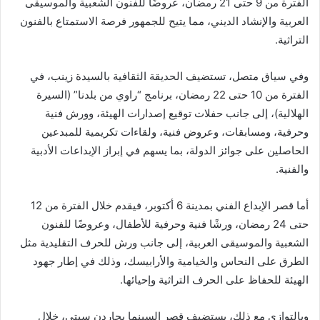
الفترة من 9 حتى 21 رمضان، عروضًا للفنون الشعبية والموسيقى
العربية والإنشاد الديني، مما يتيح للجمهور فرصة الاستمتاع بالفنون
التراثية.
وفي سياق متصل، تستضيف الحديقة الثقافية بالسيدة زينب، في
الفترة من 10 حتى 22 رمضان، برنامج “راوي من بلدنا” (السيرة
الهلالية)، إلى جانب حفلات توقيع إصدارات الهيئة، وورش فنية
وحرفية، ومسابقات، وعروض فنية، ولقاءات تكريمية للمبدعين
الحاصلين على جوائز الدولة، بما يسهم في إبراز الإبداعات الأدبية
والفنية.
أما قصر الإبداع الفني بمدينة 6 أكتوبر، فيقدم خلال الفترة من 12
حتى 24 رمضان، ورشًا فنية وحرفية للأطفال، وعروضًا للفنون
الشعبية والموسيقى العربية، إلى جانب ورش للحرف التقليدية مثل
الطرق على النحاس والخيامية والأرابيسك، وذلك في إطار جهود
الهيئة للحفاظ على الحرف التراثية وإحيائها.
وبالتوازي مع ذلك، يستضيف قصر السينما بجاردن سيتي، خلال