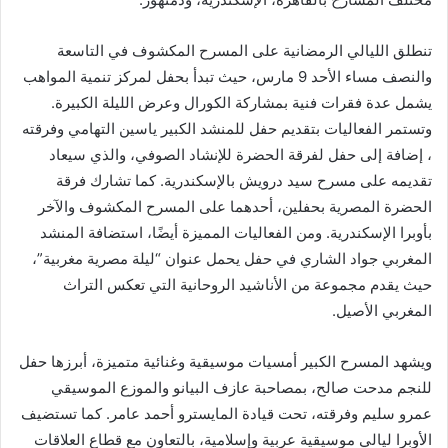
تنطلق الليالي الرمضانية على المسرح المكشوف في التاسعة
والنصف مساء الأحد 9 مارس، حيث تبدأ بحفل لمركز تنمية المواهب
يشمل عدة فقرات فنية بمشاركة الكورال وعرض الليلة الكبيرة.
وتستمر الفعاليات بتقديم حفل للمنشد الكبير ياسين التهامي وفرقته
، إضافة إلى حفل لفرقة الحضرة للإنشاد الصوفي، والذي سيعاد
تقديمه على مسرح سيد درويش بالإسكندرية. كما تشارك فرقة
الحضرة المصرية بحفلين، أحدهما على المسرح المكشوف والآخر
بأوبرا الإسكندرية. ومن الفعاليات المميزة أيضًا، استضافة المنشد
المغربي جواد الشاري في حفل يحمل عنوان “ليلة مصرية مغربية”،
حيث يقدم مجموعة من الأناشيد الروحانية التي تعكس التراث
المغربي الأصيل.
ويشهد المسرح الكبير أمسيات موسيقية وغنائية متميزة، أبرزها حفل
للنجم مدحت صالح، بمصاحبة عازف البيانو والموزع الموسيقي
عمرو سليم وفرقته، تحت قيادة المايسترو أحمد عامر. كما تستضيف
الأوبرا ليالي موسيقية عربية وإسلامية، بالتعاون مع قطاع العلاقات