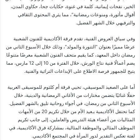
الخير، نفحات إيمانية، كلمة في غنوة، حكايات جحا، حكاوي المدن،
أقوال مأثورة، ومنوعات رمضانية”، مما يثري المحتوى الثقافي
والترفيهي خلال الشهر الفضيل.
وفي سياق العروض الفنية، تقدم فرقة الأكاديمية للفنون الشعبية
عرضًا مميزًا بعنوان “التنورة والمولد”، وذلك خلال الأسبوع الثاني من
رمضان داخل المعهد، كما يقيم متحف الفنون الشعبية معرضًا متنوعًا
يضم أعمالًا فنية نتاج الورش، خلال الفترة من 10 إلى 12 مارس، مما
يتيح للجمهور فرصة الاطلاع على الإبداعات التراثية والفنية.
أما على الصعيد الموسيقي، تحيي فرقة أم كلثوم للموسيقى العربية
حفلًا غنائيًا يتضمن مختارات من الأغاني الرمضانية والدينية، خلال
الأسبوع الثاني من رمضان، في أجواء روحانية تليق بالشهر الفضيل.
كما تحتفل الأكاديمية بـعيد الأم من خلال تكريم 20 من الأمهات
المثاليات من أعضاء هيئة التدريس والعاملين، إلى جانب تكريم
الموظف المثالي والموظفة المثالية، بمشاركة فرق الأكاديمية، في
لفتة تعكس التقدير لدور المرأة في المجتمع الأكاديمي.