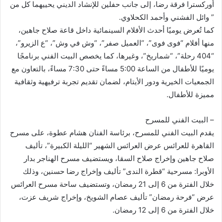
أوركسترا فرقة رضا، إلى جانب حفلين للإنشاد الديني يحييهما كل من
” وائل الفشني وأحمد الكحلاوي.
كما تُعرض يوميًا أحدث الأفلام السينمائية داخل قاعة صلاح جاهين،
منها أفلام “فوى فوى”، “العميل صفر”، “وش في وش”، “ع الزيرو”،
“404 رحلة”، “شماريخ”، وغيرها، كما يخصص البيت الفني برنامجًا
يوميًا للأطفال من الساعة 5:00 مساءً حتى 7:30 مساءً، بالتعاون مع
الجمعيات الخيرية ودور الأيتام، لضمان تقديم تجربة ترفيهية وثقافية
مميزة للأطفال.
– البيت الفني للمسرح
يقدم البيت الفني للمسرح، برئاسة الفنان هشام عطوة، على مسرح
القاهرة للعرائس عرض العرائس الشهير “الليلة الكبيرة”، تأليف
صلاح جاهين وإخراج صلاح السقا، ويستضيف مسرح الهناجر بدار
الأوبرا: مسرحية “قطرة الندى” تأليف وإخراج رضا حسنين، وذلك
خلال الفترة من 6 إلى 21 رمضان، وتستضيف ساحة مسرح العرائس
عرض “فرحة رمضان” تأليف عصام الشويخ، وإخراج شريف عزت،
خلال الفترة من 6 إلى 12 رمضان.