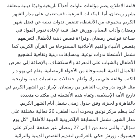
قاعة الاطلاع، يضم مؤلفات تناولت أحداثًا تاريخية وقيمًا دينية متعلقة
بشهر رمضان، أما المكتبات الفرعية، فتستضيف على مدار الشهر
الكريم مجموعة من الأنشطة، تتضمن ندوات دينية عن فضل شهر
رمضان وآداب الصيام، وورش عمل فنية لإعادة تدوير المواد في
صناعة فوانيس رمضان، وقراءة قصص دينية للأطفال لتعريفهم
بقصص الأنبياء والقيم الأخلاقية المستوحاة من القرآن الكريم، كما
تشمل الأنشطة ندوات توعية، ومسابقات دينية وثقافية لتشجيع
الأطفال والشباب على المعرفة والاستكشاف، بالإضافة إلى معرض
للأعمال الفنية المستوحاة من الأجواء الرمضانية، يقام في بهو دار
الكتب وقاعة علي مبارك وتُقام احتفالات بمناسبات دينية وتاريخية
مثل غزوة بدر وحرب العاشر من رمضان، لإبراز دور الشهر الكريم في
تاريخ الأمة الإسلامية، وتقام هذه الأنشطة في مكتبات متعددة
بالقاهرة والجيزة، وفق جدول زمني يشمل أيام الشهر الكريم.
كما ينظم مركز توثيق وبحوث أدب الطفل، 26 فعالية مختلفة على
مدار الشهر، تشمل المسابقة الإلكترونية الدينية للأطفال “كل يوم
سؤال”، والتي تمتد من 1 إلى 27 رمضان عبر صفحة المركز على
فيسبوك، وورش حكي بالعرائس لتقديم القصص الدينية والتراثية