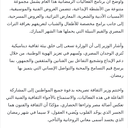
وأوضح أن برنامج الفعاليات الرمضانية هذا العام يشمل مجموعة
متنوعة من الأنشطة الإبداعية، تتضمن العروض الفنية والموسيقية،
الأمسيات الأدبية والشعرية، المعارض التراثية، والعروض المسرحية،
إلى جانب برامج مخصصة للأطفال والشباب لتعريفهم بعراقة التراث
المصري والقيم النبيلة التي يحملها هذا الشهر المبارك.
وأشار الوزير إلى أن الوزارة تسعى إلى خلق بيئة ثقافية ديناميكية
تُثري الوجدان المصري، وتُسهم في تعزيز الهوية الوطنية، من خلال
دعم الإبداع وتشجيع التفاعل بين الفنانين والمثقفين والجمهور، بما
يرسخ قيم التسامح والمحبة والتواصل الإنساني التي يتميز بها
رمضان.
واختتم وزير الثقافة تصريحه بدعوة جميع المواطنين إلى المشاركة
الفاعلة في هذه الفعاليات، والاستمتاع بالأجواء الثقافية والفنية التي
تعكس أصالة مصر وثراءها الحضاري، مؤكدًا أن الثقافة والفنون هما
الجسر الذي يوحّد القلوب ويُضيء العقول، لا سيما في شهر رمضان
الذي يجسد أسمى معاني الروحانية والتآخي.