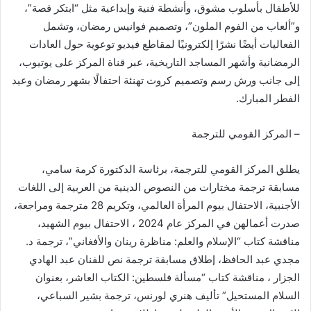
للأطفال بأسلوب مشوق، وأنشطة فنية وإبداعية مثل “ابتكر قصة”،
و”ألعاب من الفوم الملون”، وتصميم فوانيس رمضان، وتشمل
الفعاليات أيضًا نشرًا إلكترونيًا لمقاطع فيديو توعوية حول العادات
الرمضانية وأشهر المساجد التاريخية، عبر قناة المركز على يوتيوب،
إلى جانب ورش رسم وتصميم كروت تهنئة احتفالًا بشهر رمضان وعيد
الفطر المبارك.
– المركز القومي للترجمة
يطلق المركز القومي للترجمة، برئاسة الدكتورة كرمة سامي،
مسابقة ترجمة مختارات من النصوص الدينية من العربية إلى اللغات
الأجنبية، الاحتفال بيوم المرأة العالمي، وتكريم 28 مترجمة ومراجعة،
صدرت أعمالهن في المركز عام 2024 ، الاحتفال بيوم الشهيد،
مناقشة كتاب “الإسلام والعلم: مناظرة رينان والأفغاني”، ترجمة د.
مجدي عبد الحافظ، إطلاق مسابقة ترجمة نص للفنان عبد الهادي
الجزار ، مناقشة كتاب “مسألة فلسطين: الكتاب العاشر، بعنوان
السلام المستحيل” تأليف هنري لورنس، ترجمة بشير السباعي،