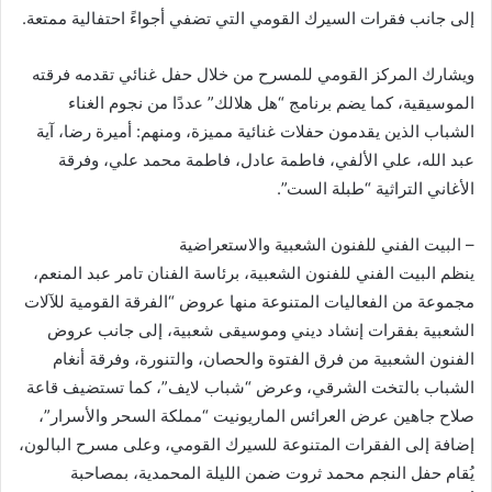
إلى جانب فقرات السيرك القومي التي تضفي أجواءً احتفالية ممتعة.
ويشارك المركز القومي للمسرح من خلال حفل غنائي تقدمه فرقته
الموسيقية، كما يضم برنامج “هل هلالك” عددًا من نجوم الغناء
الشباب الذين يقدمون حفلات غنائية مميزة، ومنهم: أميرة رضا، آية
عبد الله، علي الألفي، فاطمة عادل، فاطمة محمد علي، وفرقة
الأغاني التراثية “طبلة الست”.
– البيت الفني للفنون الشعبية والاستعراضية
ينظم البيت الفني للفنون الشعبية، برئاسة الفنان تامر عبد المنعم،
مجموعة من الفعاليات المتنوعة منها عروض “الفرقة القومية للآلات
الشعبية بفقرات إنشاد ديني وموسيقى شعبية، إلى جانب عروض
الفنون الشعبية من فرق الفتوة والحصان، والتنورة، وفرقة أنغام
الشباب بالتخت الشرقي، وعرض “شباب لايف”، كما تستضيف قاعة
صلاح جاهين عرض العرائس الماريونيت “مملكة السحر والأسرار”،
إضافة إلى الفقرات المتنوعة للسيرك القومي، وعلى مسرح البالون،
يُقام حفل النجم محمد ثروت ضمن الليلة المحمدية، بمصاحبة