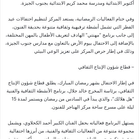
أكتوبر الابتدائية ومدرسة محمد كريم الابتدائية بجنوب الجيزة.
وفي ختام الفعاليات الرمضانية، يستعد المركز لتنظيم احتفالات عيد
الفطر التي تشمل أنشطة ترفيهية وثقافية متنوعة بحديقة الفنون،
إلى جانب برنامج “مهنتي” الهادف لتعريف الأطفال بالمهن المختلفة،
بالإضافة إلى الاحتفال بيوم الأرض بالتعاون مع مدارس جنوب الجيزة،
وذلك في إطار حرص المركز على تعزيز الوعي البيئي
– قطاع شؤون الإنتاج الثقافي
في إطار الاحتفال بشهر رمضان المبارك، يطلق قطاع شؤون الإنتاج
الثقافي، برئاسة المخرج خالد جلال، برنامج الأنشطة الثقافية والفنية
“هل هلالك”، والذي يبدأ في السادس من رمضان ويستمر لمدة 15
ليلة على مسرح ساحة مركز الهناجر للفنون.
يستهل البرنامج فعالياته بحفل الفنان الكبير أحمد الكحلاوي، ويشمل
مجموعة متنوعة من الفعاليات الثقافية والفنية، من أبرزها احتفالية
ضخمة بذكرى حرب العاشر من رمضان – السادس من أكتوبر. تشهد