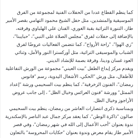
كما ينظم القطاع عددا من الحفلات الفنية لمجموعة من الفرق
الموسيقية والمنشدين، مثل حفل الشيخ محمود التهامي بقصر الأمير
طاز، التنورة التراثية بقبة الغوري، الفنان علي الهلباوي وفرقته،
بالإضافة إلى حفلات لفرق “مجلس الصلاة على النبي”، “حبايبنا”،
“زي الهوا”، “راحة الأرواح”، كما تتضمن الفعاليات عروضًا لفرق
الشباب والموسيقى التراثية، مثل أوركسترا النور والأمل، وثنائي
العود غسان ودينا، وفرقة بصمة للإنشاد الديني.
ويقدم مركز إبداع الطفل “بيت العيني” مجموعة من الورش التفاعلية
للأطفال، مثل ورش “الحكي، الأشغال اليدوية، رسم “فانوس
رمضان”، الفنون الزخرفية”، كما ينظم بيت السحيمي ورشة “إعداد
الممثل” وورشة “فنون العرائس وخيال الظل” ، إلى جانب عروض
الأراجوز وخيال الظل.
وبمناسبة ذكرى انتصارات العاشر من رمضان، ينظم بيت السحيمي
صالون “ذاكرة الوطن”، كما يعقد مركز جمال عبد الناصر بالإسكندرية
ندوة بعنوان “أحب الأعمال إلى الله في شهر رمضان”، وفي قصر
الأمير طاز يقام معرض وندوة بعنوان “حكايات المحروسة” بالتعاون