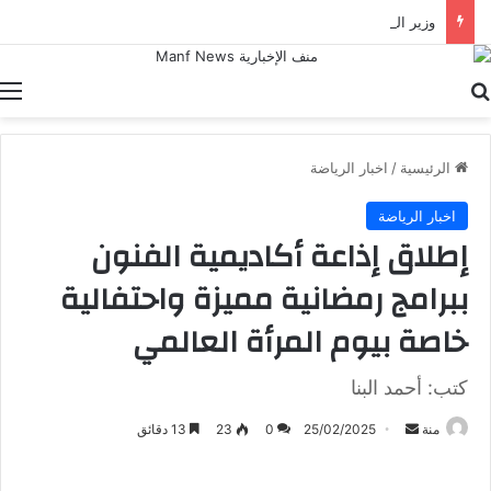
وزير الخارجية يلتقي نظيره الباكستاني على هامش الاجتماع الوزاري بشأن القدس في عمّان
بحث عن
ا
الرئيسية
/
اخبار الرياضة
اخبار الرياضة
إطلاق إذاعة أكاديمية الفنون
ببرامج رمضانية مميزة واحتفالية
خاصة بيوم المرأة العالمي
كتب: أحمد البنا
أرسل
منة
25/02/2025
0
23
13 دقائق
بريدا
إلكترونيا