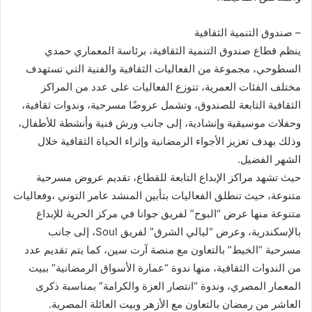
– صندوق التنمية الثقافية
ينظم قطاع صندوق التنمية الثقافية، برئاسة المعماري حمدي
السطوحي، مجموعة من الفعاليات الثقافية والفنية التي تستهدف
مختلف الفئات العمرية، تتوزع الفعاليات على عدد من المراكز
الثقافية التابعة للصندوق، وتشمل عروضًا مسرحية، وندوات ثقافية،
وحفلات موسيقية وإنشادية، إلى جانب ورش فنية وأنشطة للأطفال،
وذلك بهدف تعزيز الأجواء الرمضانية وإثراء الحياة الثقافية خلال
الشهر الفضيل.
حيث تشهد مراكز الإبداع التابعة للقطاع، تقديم عروض مسرحية
متنوعة، حيث تنطلق الفعاليات بتأبين المنشد عامر التوني ،وفعاليات
متنوعة منها عرض “البوح” لفريق جوانا في مركز الحرية للإبداع
بالإسكندرية، وعرض “ليالي الشرق” لفريق Soul، إلى جانب
مسرحية “الخيط” بالتعاون مع منصة آرت سين، كما يتم تقديم عدد
من الندوات الثقافية، منها ندوة “عمارة الأسواق الرمضانية” ببيت
المعمار المصري، وندوة “انتصار العزة والكرامة” بمناسبة ذكرى
العاشر من رمضان بالتعاون مع الأزهر وبيت العائلة المصرية.