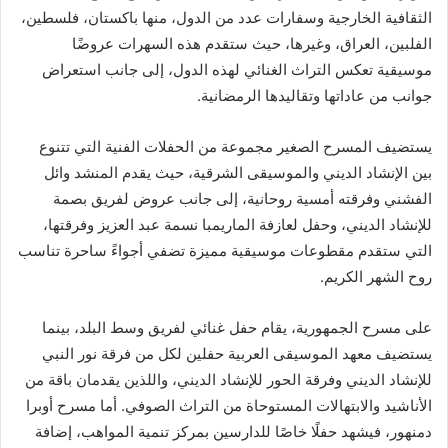
الثقافية الخارجية وسفارات عدد من الدول، منها باكستان، فلسطين،
الفلبين، العراق، وغيرها، حيث ستقدم هذه السهرات عروضًا
موسيقية تعكس التراث الغنائي لهذه الدول، إلى جانب استعراض
جوانب من عاداتها وتقاليدها الرمضانية.
يستضيف المسرح الصغير مجموعة من الحفلات الفنية التي تتنوع
بين الإنشاد الديني والموسيقى الشرقية، حيث يقدم المنشد وائل
الفشني وفرقته أمسية روحانية، إلى جانب عروض لفريق بصمة
للإنشاد الديني، وحفل لعازفة الماريمبا نسمة عبد العزيز وفرقتها،
التي ستقدم مقطوعات موسيقية مميزة تضفي أجواءً ساحرة تناسب
روح الشهر الكريم.
على مسرح الجمهورية، يقام حفل غنائي لفريق وسط البلد، بينما
يستضيف معهد الموسيقى العربية حفلين لكل من فرقة نور النبي
للإنشاد الديني وفرقة الحور للإنشاد الديني، واللذين يقدمان باقة من
الأناشيد والابتهالات المستوحاة من التراث الصوفي. أما مسرح أوبرا
دمنهور، فيشهد حفلًا خاصًا للدارسين بمركز تنمية المواهب، إضافة