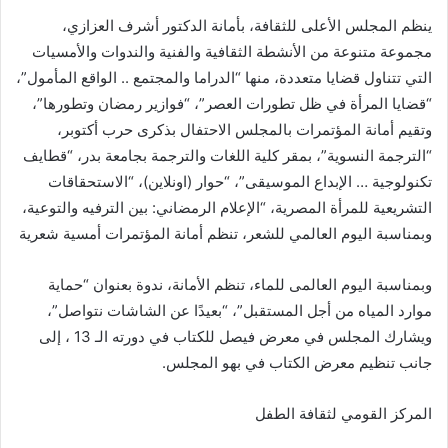
ينظم المجلس الأعلى للثقافة، بأمانة الدكتور أشرف العزازي،
مجموعة متنوعة من الأنشطة الثقافية والفنية والندوات والأمسيات
التي تتناول قضايا متعددة، منها “الدراما والمجتمع .. الواقع المأمول”،
“قضايا المرأة في ظل تطورات العصر”، “فوازير رمضان وتطورها”،
وتقيم أمانة المؤتمرات بالمجلس الاحتفال بذكرى حرب أكتوبر،
“الترجمة النسوية”، بمقر كلية اللغات والترجمة بجامعة بدر، “قطايف
تكنولوجية … الإبداع الموسيقى”، “حوار (اونلاين)، “الاستحقاقات
التشريعية للمرأة المصرية، “الإعلام الرمضاني: بين الترفيه والتوعية،
وبمناسبة اليوم العالمي للشعر، تنظم أمانة المؤتمرات أمسية شعرية
وبمناسبة اليوم العالمى للماء، تنظم الأمانة، ندوة بعنوان “حماية
موارد المياه من أجل المستقبل”، “بعيدًا عن الشاشات نتواصل”،
ويشارك المجلس في معرض فيصل للكتاب في دورته الـ 13 ، إلى
جانب تنظيم معرض الكتاب في بهو المجلس.
المركز القومي لثقافة الطفل