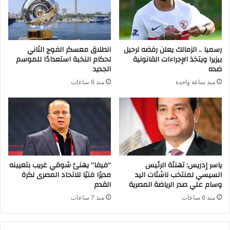
رسميا .. الزمالك يعلن رفضه لرحيل
انطلاق معسكر الفوج الثاني
بيزيرا ويتخذ الإجراءات القانونية
لحكام النخبة استعدادًا للموسم
ضده
الجديد
منذ ساعة واحدة
منذ 6 ساعات
ياسر إدريس: تهنئة الرئيس
“فيفا” يهنئ شوقي غريب بتعيينه
السيسي لمنتخب ناشئات اليد
مديرًا فنيًا للاتحاد المصرى لكرة
وسام علي صدر الرياضة المصرية
القدم
منذ 6 ساعات
منذ 7 ساعات