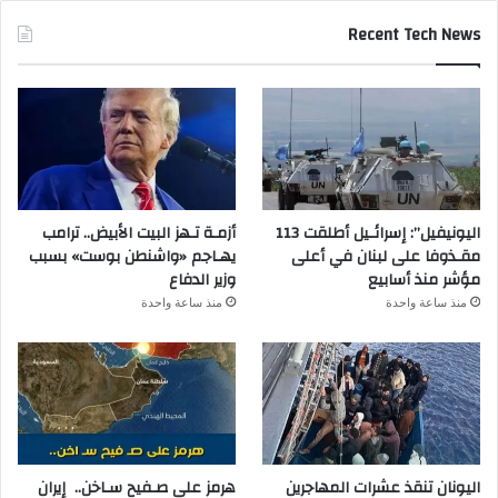
Recent Tech News
اليونيفيل”: إسرائـيل أطلقت 113
أزمـة تـهز البيت الأبيض.. ترامب
مقـذوفا على لبنان في أعلى
يهـاجم «واشنطن بوست» بسبب
مؤشر منذ أسابيع
وزير الدفاع
منذ ساعة واحدة
منذ ساعة واحدة
اليونان تنقذ عشرات المهاجرين
هرمز على صـفيح سـاخن.. إيران