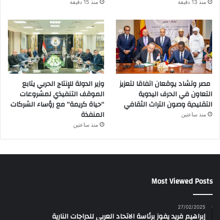
منذ 13 دقيقة
منذ 15 دقيقة
مصر وتشاد يوقعان اتفاقا لتعزيز
وزير الدولة للإنتاج الحربي يتابع
التعاون في الحرف اليدوية
الموقف التنفيذي لمشروعات
التقليدية وصون التراث الثقافي
“حياة كريمة” مع رؤساء الشركات
المنفذة
منذ ساعتين
منذ ساعتين
Most Viewed Posts
27/02/2025
إبراهيم فريد يفوز برئاسة الاتحاد العربي للدراجات النارية