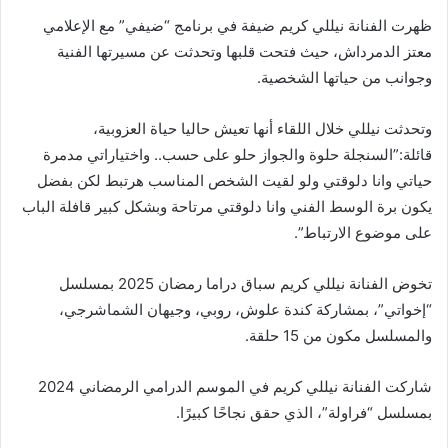
ظهرت الفنانة نيللي كريم ضيفة في برنامج “ضيفي” مع الإعلامي
معتز الدمرداش، حيث فتحت قلبها وتحدثت عن مسيرتها الفنية
وجوانب من حياتها الشخصية.
وتحدثت نيللي خلال اللقاء أنها تعيش حاليا حياة العزوبية،
قائلة:”السنجلة حلوة والجواز حلو على حسب.. واختياراتي مدمرة
حياتي وانا دلوقتي ولو لقيت الشخص المناسب هرتبط لكن بفضل
يكون برة الوسط الفني وانا دلوقتي مرتاحة وبشكل كبير قافلة الباب
على موضوع الارتباط”.
تخوض الفنانة نيللي كريم سباق دراما رمضان 2025 بمسلسل
“إخواتي”، بمشاركة كندة علوش، روبي، وجيهان الشماشرجي،
والمسلسل مكون من 15 حلقة.
شاركت الفنانة نيللي كريم في الموسم الدرامي الرمضاني 2024
بمسلسل “فراولة”، الذي حقق نجاحًا كبيرًا.