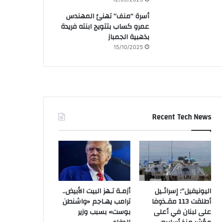
أسرة “منف” تهنئ المهندس
عمرو كساب بتتويج ابنته فريدة
بذهبية الجمباز
15/10/2025
Recent Tech News
اليونيفيل”: إسرائـيل
أزمـة تـهز البيت الأبيض..
أطلقت 113 مقـذوفا
ترامب يهـاجم «واشنطن
على لبنان في أعلى
بوست» بسبب وزير