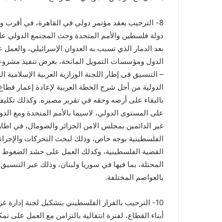
8- الترحيب بعقد مؤتمر دولي في القاهرة، في أقرب وق
دولة فلسطين والأمم المتحدة وحث المجتمع الدولي على
بعد الدمار الذي تسبب به العدوان الإسرائيلي، والعمل 
الدول ومؤسسات التمويل المانحة، بغرض تنفيذ مشروعات
– التنسيق فى إطار اللجنة الوزارية العربية الإسلامية ال
الدولية من أجل شرح الخطة العربية لإعادة إعمار قط
بالبقاء على أرضه وحقه في تقرير مصيره. وكذلك تكليف 
على المستوى الدولي، لاسيما بالأمم المتحدة ومع الدو
غير الدائمين بمجلس الامن الجزائر والصومال، في اطار
الفلسطينية بوجه خاص، وذلك لبحث التحركات والإجراءا
القضية الفلسطينية، وكذلك العمل على حشد الضغوط ال
المحتلة، بما فيها في سوريا ولبنان، وذلك عبر التنسيق
بالعواصم المختلفة.
10- الترحيب بالقرار الفلسطيني بتشكيل لجنة إدارة
أبناء القطاع، لفترة انتقالية بالتزامن مع العمل على ت