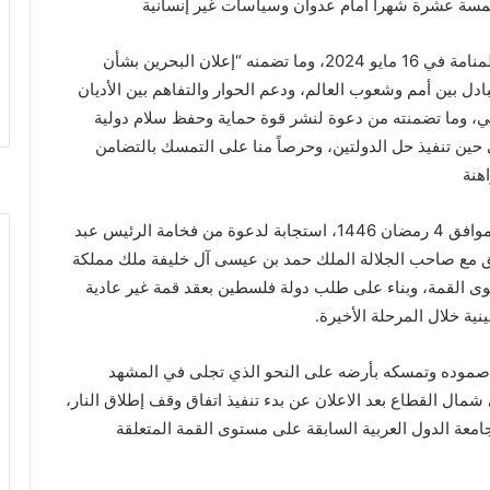
مسة عشرة شهرا أمام عدوان وسياسات غير إنسانية
وإذ نؤكد على مخرجات القمة العربية التي عُقدت في المنامة في 16 مايو 2024، وما تضمنه “إعلان البحرين بشأن
تبادل بين أمم وشعوب العالم، ودعم الحوار والتفاهم بين الأديان
مي، وما تضمنته من دعوة لنشر قوة حماية وحفظ سلام دولية
 حين تنفيذ حل الدولتين، وحرصاً منا على التمسك بالتضامن
هنة
وإذ اجتمعنا في القاهرة اليوم الثلاثاء 4 مارس 2025 الموافق 4 رمضان 1446، استجابة لدعوة من فخامة الرئيس عبد
ق مع صاحب الجلالة الملك حمد بن عيسى آل خليفة ملك مملكة
ستوى القمة، وبناء على طلب دولة فلسطين بعقد قمة غير عادية
ة خلال المرحلة الأخيرة.
 صموده وتمسكه بأرضه على النحو الذي تجلى في المشهد
ال القطاع بعد الاعلان عن بدء تنفيذ اتفاق وقف إطلاق النار،
امعة الدول العربية السابقة على مستوى القمة المتعلقة