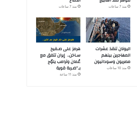
مؤشر منذ أسابيع
الدفاع
منذ 7 ساعات
منذ 7 ساعات
اليونان تنقذ عشرات
هرمز على صـفيح
المهاجرين بينهم
سـاخن.. إيران تتفق مع
مصريون وسودانيون
عُمان وترامب يلوّح
بـ”ضـربة قوية
منذ 10 ساعات
منذ 11 ساعة