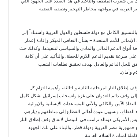
بين شعوب المنطقة والتأكيد في هذا الصدد على الجهود التي
ر العربية في مواجهة مخاطر التهجير وتصفية القضية
التنسيق الكامل مع دولة فلسطين والدول العربية واستناداً إلى
إنمائي للأمم المتحدة – بشأن التعافي المبكر وإعادة إعمار
فة أنواع الدعم المالي والمادي والسياسي لتنفيذها، وكذلك حث
على سرعة تقديم الدعم اللازم للخطة، والتأكيد على أن كافة
فق للحل الدائم والعادل بهدف تحقيق تطلعات الشعب
 وأمان.
 إطلاق النار لمرحلتيه الثانية والثالثة، وأهمية التزام كل
إلى وقف دائم للعدوان على غزة وانسحاب إسرائيل بشكل كامل
فاذ الآمن والكافي والآني للمساعدات الإنسانية والإيوائية
ء القطاع، وتسهيل عودة أهالي القطاع إلى مناطقهم وديارهم،
رئيس الأمريكي دونالد ترامب في التوصل لاتفاق وقف إطلاق النار
جمهورية مصر العربية ودولة قطر، والبناء على تلك الجهود
لة لمبادرة السلام العربية