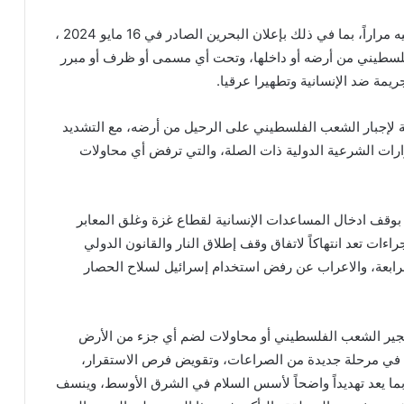
3- تأكيد الموقف العربي الواضح، والذي تم التشديد عليه مراراً، بما في ذلك بإعلان البحرين الصادر في 16 مايو 2024 ،
لسطيني من أرضه أو داخلها، وتحت أي مسمى أو ظرف أو مبرر
جريمة ضد الإنسانية وتطهيرا عرقيا.
ة لإجبار الشعب الفلسطيني على الرحيل من أرضه، مع التشديد
رارات الشرعية الدولية ذات الصلة، والتي ترفض أي محاولات
لية بوقف ادخال المساعدات الإنسانية لقطاع غزة وغلق المعابر
اءات تعد انتهاكاً لاتفاق وقف إطلاق النار والقانون الدولي
الرابعة، والاعراب عن رفض استخدام إسرائيل لسلاح الحصار
تهجير الشعب الفلسطيني أو محاولات لضم أي جزء من الأرض
 في مرحلة جديدة من الصراعات، وتقويض فرص الاستقرار،
بما يعد تهديداً واضحاً لأسس السلام في الشرق الأوسط، وينسف