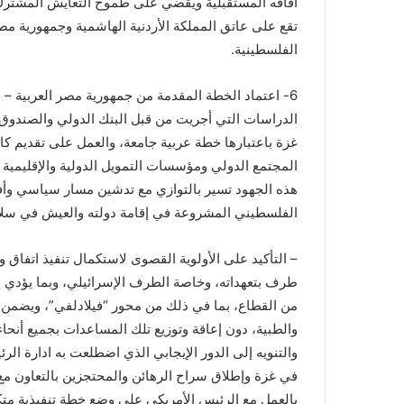
آفاقه المستقبلية ويقضي على طموح التعايش المشترك 
تقع على عاتق المملكة الأردنية الهاشمية وجمهورية مص
الفلسطينية.
6- اعتماد الخطة المقدمة من جمهورية مصر العربية – ب
الدراسات التي أجريت من قبل البنك الدولي والصندوق ال
غزة باعتبارها خطة عربية جامعة، والعمل على تقديم كا
المجتمع الدولي ومؤسسات التمويل الدولية والإقليمية 
هذه الجهود تسير بالتوازي مع تدشين مسار سياسي وأ
الفلسطيني المشروعة في إقامة دولته والعيش في سلام
– التأكيد على الأولوية القصوى لاستكمال تنفيذ اتفاق وقف
طرف بتعهداته، وخاصة الطرف الإسرائيلي، وبما يؤدي 
من القطاع، بما في ذلك من محور “فيلادلفي”، ويضمن الن
والطبية، دون إعاقة وتوزيع تلك المساعدات بجميع أنحا
والتنويه إلى الدور الإيجابي الذي اضطلعت به ادارة ال
في غزة وإطلاق سراح الرهائن والمحتجزين بالتعاون مع 
بالعمل مع الرئيس الأمريكي على وضع خطة تنفيذية متكام