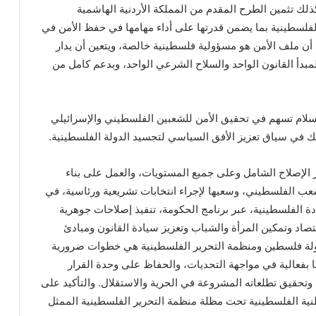
افية للأراضي الفلسطينية المحتلة عام 1967؛ وكذلك تثمين الطرح المقدم من المملكة الأردنية الهاشمية
لفلسطينية بما يضمن قدرتها على أداء مهامها في حفظ الأمن في
 أن ملف الأمن هو مسؤولية فلسطينية خالصة، ويتعين أن يدار
بدأ القانون الواحد والسلاح الشرعي الواحد، وبدعم كامل من
لسلام تسهم في تحقيق الأمن للشعبين الفلسطيني والإسرائيلي
ك في سياق تعزيز الأفق السياسي لتجسيد الدولة الفلسطينية.
ر الإصلاح الشامل وعلى جميع المستويات، والعمل على بناء
ب الفلسطيني، وسعيها لإجراء انتخابات تشريعية ورئاسية، في
ة الفلسطينية، عبر برنامج الحكومة، تنفيذ إصلاحات جوهرية
صاد وتمكين المرأة والشباب وتعزيز سيادة القانون ومبادئ
 دولة فلسطين ومنظمة التحرير الفلسطينية هي خطوات ضرورية
 بفعالية في مواجهة التحديات، والحفاظ على وحدة القرار
حقيق تطلعاته المشروعة في الحرية والاستقلال. والتأكيد على
ية الفلسطينية تحت مظلة منظمة التحرير الفلسطينية الممثل