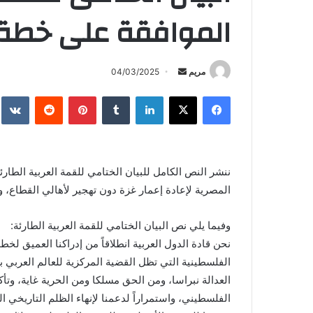
الموافقة على خطة م
أرسل
مريم
04/03/2025
بريدا
فيسبوك
X
لينكدإن
بينتيريست
إلكترونيا
ننشر النص الكامل للبيان الختامي للقمة العربية الطارئ
المصرية لإعادة إعمار غزة دون تهجير لأهالي القطاع،
وفيما يلي نص البيان الختامي للقمة العربية الطارئة:
نحن قادة الدول العربية انطلاقاً من إدراكنا العميق لخط
الفلسطينية التي تظل القضية المركزية للعالم العربي 
العدالة نبراسا، ومن الحق مسلكا ومن الحرية غاية، و
الفلسطيني، واستمراراً لدعمنا لإنهاء الظلم التاريخي الو