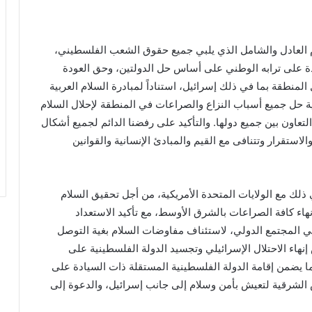
لام العادل والشامل الذي يلبي جميع حقوق الشعب الفلسطيني،
ة على ترابه الوطني على أساس حل الدولتين، وحق العودة
منطقة بما في ذلك إسرائيل، استناداً لمبادرة السلام العربية
ل العربية حل جميع أسباب النزاع والصراعات في المنطقة لإحلال السلام
تعاون بين جميع دولها. والتأكيد على رفضنا الدائم لجميع أشكال
ستقرار وتتنافى مع القيم والمبادئ الإنسانية والقوانين
في ذلك مع الولايات المتحدة الأمريكية، من أجل تحقيق السلام
اء كافة الصراعات بالشرق الأوسط، مع تأكيد الاستعداد
 في المجتمع الدولي، لاستئناف مفاوضات السلام بغية التوصل
اء الاحتلال الإسرائيلي وتجسيد الدولة الفلسطينية على
ا يضمن إقامة الدولة الفلسطينية المستقلة ذات السيادة على
يران 1967 وعاصمتها القدس الشرقية لتعيش بأمن وسلام إلى جانب إسرائيل، والدعوة إلى