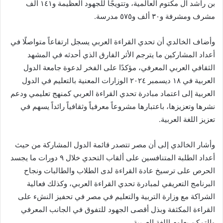
بن راشد آل مكتوم العالمية، وتتويجًا للجهود العظيمة و١٤١ ألف
مشرف ومشرفة و٣٠ ألف و٥٧٥ مدرسة.
وأضاف الخالدي أن تحدي القراءة العربي يسجل ارتفاعاً متواصلًا في
أعداد المشاركين ما يترجم الأثر الفارق الذي أحدثه في المشهد
الثقافي العربي المعرفي، مؤكدًا على الفخر لدعوة جامعة الدول
العربية في ١٨ ديسمبر ٢٠٢٤ الوزارات المعنية بالتعليم في الدول
العربية إلى اعتماد مبادرة تحدي القراءة العربي كمنهج تعليمي ودعم
نشرها وتعزيزها، باعتبارها مشروعاً معرفياً وثقافياً رائداً يسهم في
تعزيز اللغة العربية.
وأشار الخالدي إلى أن مصر تتصدر قائمة الدول المشاركة من حيث
أعداد الطلبة المتنافسين على ألقاب التحدي خلال ٩ دورات ما يجسد
الحرص على ترسيخ عادة القراءة لدى الطلاب والطالبات ونجاح
البرنامج التعريفي لمبادرة تحدي القراءة العربي، وكذلك فعالية
الشراكة مع وزارة التربية والتعليم في مصر في تحفيز النشء على
القراءة المكثفة وبذل أقصى الجهود للتفوق في الجانب المعرفي
والتمكن بعلوم اللغة العربية.