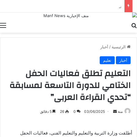
مباراة مصر والدنمارك.. ناشئات الفراعنة يطاردن برونزية كأس العالم لكرة اليد
بحث عن
ا
الرئيسية
/
أخبار
أخبار
تعليم
التعليم تطلق فعاليات الحفل
الختامي للدورة التاسعة لمسابقة
“تحدي القراءة العربى”
أرسل
منة
03/06/2025
0
26
5 دقائق
بريدا
إلكترونيا
أطلقت وزارة التربية والتعليم والتعليم الفنى، فعاليات الحفل