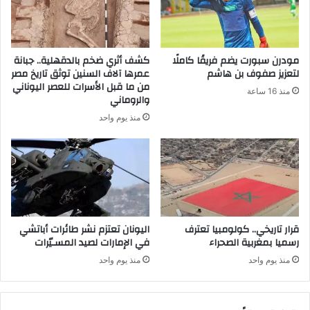
مودرن سبورت يضم فريقًا كاملًا
كشف أثري ضخم بالدقهلية.. جبانة
لتعزيز صفوف بن هاشم
عمرها آلاف السنين توثق تاريخ مصر
من ما قبل الأسرات للعصر اليوناني
منذ 16 ساعة
والروماني
منذ يوم واحد
قرار تاريخي.. كولومبيا تعترف
اليونان تعتزم نشر طائرات أباتشي
رسميا بمغربية الصحراء
في الإمارات لصيد المسـيّرات
منذ يوم واحد
منذ يوم واحد