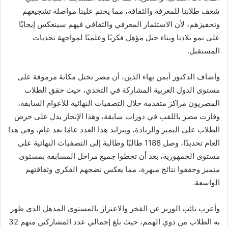
شغف طلابنا للمعرفة والثقافة، مما يحتم علينا مواصلة تشجيعهم
وتحفيزهم، لأن الاستثمار المعرفي والثقافي فيهم سينعكس إيجابًا
على نمو بلادنا وبناء جيل مؤهل فكريًا وعلميًا لمواجهة تحديات
المستقبل.
وأضاف الدكتور أيمن بهاء الدين، أن مصر تحتل مكانة مرموقة على
مستوى الدول العربية المشاركة في التحدي، حيث حقق الطلاب
المصريون مراكز متقدمة خلال التصفيات النهائية للأعوام السابقة،
وفازت مصر باللقب في دورات سابقة، وهذا الإنجاز يدل على حرص
الطلاب على التميز والريادة، ويتزايد هذا العدد عامًا بعد عام، وفي هذا
العام تحديدًا، وصل 1188 طالبًا وطالبة إلى التصفيات النهائية على
مستوى الجمهورية، بعد أن تخطوا جميع مراحل المسابقة بمستوى
متميز وحققوا نتائج مبهرة، مما يعكس نضجهم الفكري وثقافتهم
الواسعة.
وأعرب نائب الوزير عن الفخر والاعتزاز بالمستوى المذهل الذي ظهر
به الطلاب من ذوي الهمم، حيث بلغ إجمالي عدد المشاركين منهم 32