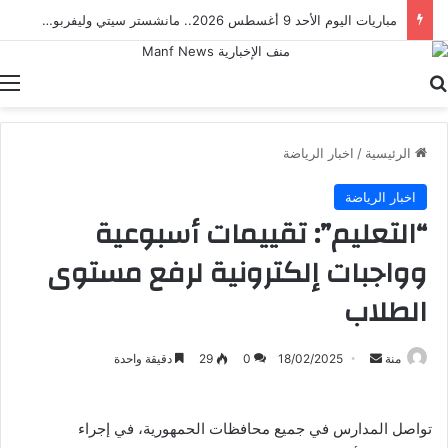
مباراة مصر والدنمارك.. ناشئات الفراعنة يطاردن برونزية كأس العالم لكرة اليد
بحث عن
ا
الرئيسية
/
اخبار الرياضة
اخبار الرياضة
“التعليم”: تقييمات أسبوعية
وواجبات إلكترونية لرفع مستوى
الطلاب
أرسل
منة
18/02/2025
0
29
دقيقة واحدة
بريدا
إلكترونيا
تواصل المدارس في جميع محافظات الحمهورية، في إجراء