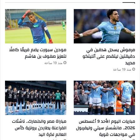
مرموش يسجل هدفين في
مودرن سبورت يضم فريقًا كاملًا
دقيقتين ليتقدم على أتليتكو
لتعزيز صفوف بن هاشم
مدريد
منذ 19 ساعة
منذ 19 ساعة
مباريات اليوم الأحد 9 أغسطس
مباراة مصر والدنمارك.. ناشئات
2026.. مانشستر سيتي وليفربول
الفراعنة يطاردن برونزية كأس
في مواجهات قوية
العالم لكرة اليد