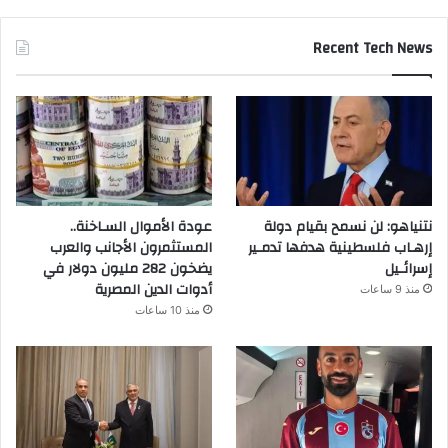
Recent Tech News
نتنياهو: لن نسمح بقيام دولة
عودة الأموال السـاخنة..
إرهـاب فلسطينية هدفها تدمـير
المستثمرون الأجانب والعرب
إسرائـيل
يضخون 282 مليون دولار في
أدوات الدين المصرية
منذ 9 ساعات
منذ 10 ساعات