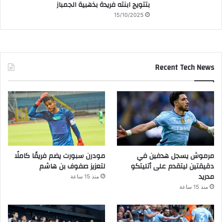
بتتويج ابنته فريدة بذهبية الجمباز
15/10/2025
Recent Tech News
مرموش يسجل هدفين في
مودرن سبورت يضم فريقًا كاملًا
دقيقتين ليتقدم على أتليتكو
لتعزيز صفوف بن هاشم
مدريد
منذ 15 ساعة
منذ 15 ساعة