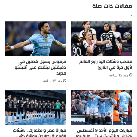
مقالات ذات صلة
منتخب ناشئات اليد رابع العالم
مرموش يسجل هدفين في
لأول مرة في التاريخ
دقيقتين ليتقدم على أتليتكو
مدريد
منذ 12 ساعة
منذ 15 ساعة
مباريات اليوم الأحد 9 أغسطس
مباراة مصر والدنمارك.. ناشئات
2026.. مانشستر سيتي وليفربول
الفراعنة يطاردن برونزية كأس