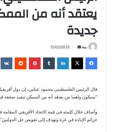
يعتقد أنه من الممك
جديدة
أرسل
منة
15/02/2025
بريدا
فيسبوك
X
لينكدإن
بينتيريست
إلكترونيا
قال الرئيس الفلسطيني محمود عباس، إن دول أفريقيا كان
“سيكون واهما من يعتقد أنه من الممكن تنفيذ صفقة قر
وأضاف خلال كلمته فى قمة الاتحاد الأفريقي المقامة ف
جرائم الإبادة في غزة وتهدف إلى تقويض حل الدولتين”.