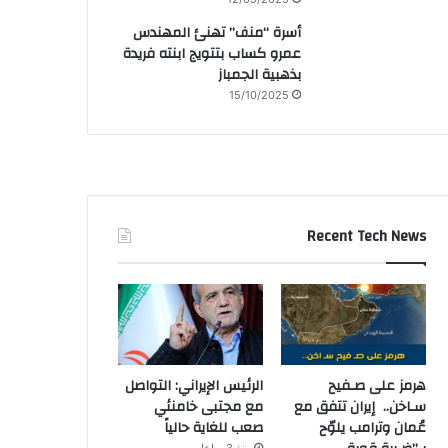
أسرة “منف” تهنئ المهندس
عمرو كساب بتتويج ابنته فريدة
بذهبية الجمباز
15/10/2025
Recent Tech News
هرمز على صـفيح
الرئيس الإيراني: التواصل
سـاخن.. إيران تتفق مع
مع مجتبى خامنئي
عُمان وترامب يلوّح
صعب للغاية حالياً