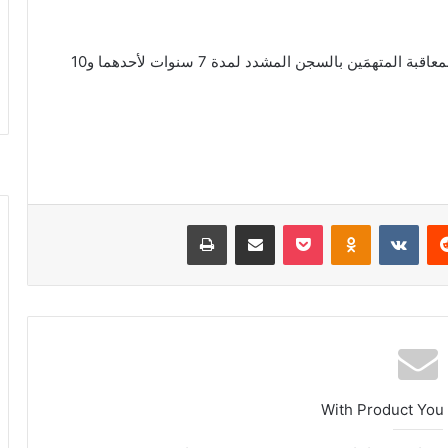
وبإحالة القضية إلى المحكمة المختصة أصدرت حكمها بمعاقبة المتهمَين بالسجن المشدد لمدة 7 سنوات لأحدهما و10
ريست
بوكيت
Odnoklassniki
مشاركة عبر البريد
طباعة
With Product You