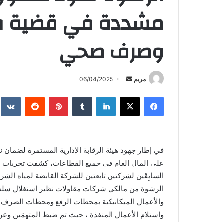
مشددة في قضية فس
وصرف صحي
أرسل
مريم
06/04/2025
بريدا
فيسبوك
X
لينكدإن
بينتيريست
إلكترونيا
في إطار جهود هيئة الرقابة الإدارية المستمرة لضمان 
على المال العام في جميع القطاعات، كشفت تحريات ا
السابِقَين لشركتين تابعتين للشركة القابضة لمياه ال
الرشوة من مالكي شركات مقاولات نظير استغلال سلطات
والأعمال الميكانيكية بمحطات الرفع ومحطات الصرف 
واستلام الأعمال المنفذة ، حيث تم ضبط المتهمَين وعر