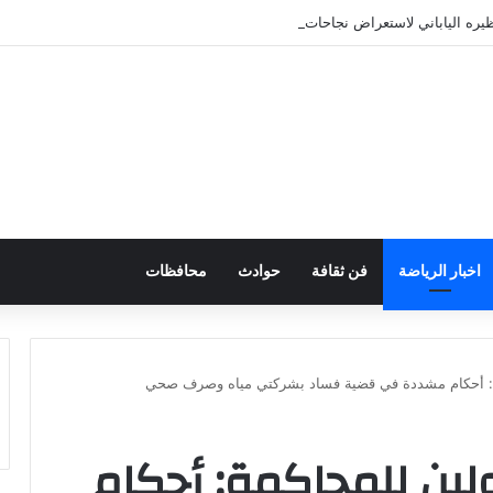
نظيره الياباني لاستعراض نجاحات التعاون المصري الياباني في التعليم
اخبار الرياضة
فن ثقافة
حوادث
محافظات
ة: أحكام مشددة في قضية فساد بشركتي مياه وصرف صحي
ين للمحاكمة: أحكام