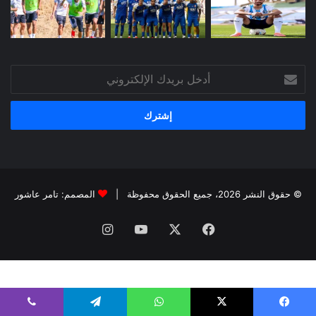
أدخل
بريدك
الإلكتروني
© حقوق النشر 2026، جميع الحقوق محفوظة |
المصمم: تامر عاشور
فيسبوك
X
يوتيوب
انستقرام
يسبوك
X
واتساب
تيلقرام
ڤايبر