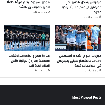
مرموش يسجل هدفين في
مودرن سبورت يضم فريقًا كاملًا
دقيقتين ليتقدم على أتليتكو
لتعزيز صفوف بن هاشم
مدريد
منذ 3 ساعات
منذ 3 ساعات
مباريات اليوم الأحد 9 أغسطس
مباراة مصر والدنمارك.. ناشئات
2026.. مانشستر سيتي وليفربول
الفراعنة يطاردن برونزية كأس
في مواجهات قوية
العالم لكرة اليد
منذ 8 ساعات
منذ 8 ساعات
Most Viewed Posts