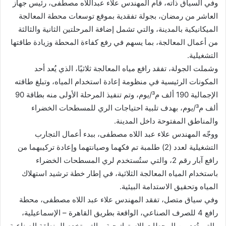
وفي السياق ذاته، قام المهندس علاء عبداللاه مصطفى، رئيس جهاز
العاشر من رمضان، بجولة تفقدية بموقع توسعات محطة المعالجة
الميكانيكية بالمدينة، والتي تشمل إضافة المرحلتين الثانية والثالثة
من أعمال المعالجة، بما يسهم في رفع كفاءة المحطة وزيادة طاقتها
التشغيلية.
وشملت الجولة، تفقد رافع مياه المعالجة ثلاثيًا، الذي يُعد أحد
المكونات الرئيسية في منظومة إعادة استخدام المياه، وتبلغ طاقته
الإجمالية 190 ألف م³/يوم، وتم تنفيذ المرحلة الأولى منه بطاقة 90
ألف م³/يوم، بهدف تلبية احتياجات الري للمسطحات الخضراء
والمناطق المفتوحة داخل المدينة.
ووجّه المهندس علاء عبد اللاه مصطفى، ببدء أعمال التجارب
التشغيلية لعدد (2) طلمبة تم فكهما وصيانتهما وإعادة تركيبهما من
رافع آبار رقم 2، والتي ستُستخدم لري المسطحات الخضراء
باستخدام المياه المعالجة الثلاثية، في إطار خطة ترشيد استهلاك
المياه وتحقيق الاستدامة البيئية.
وفي سياق متصل، تفقد المهندس علاء عبد اللاه مصطفى، محطة
رافع 4 للصرف الصناعي، الواقعة بطريق القاهرة – الإسماعيلية،
والتي تُعد من المحطات الاستراتيجية، والتي تخدم المنطقة الصناعية