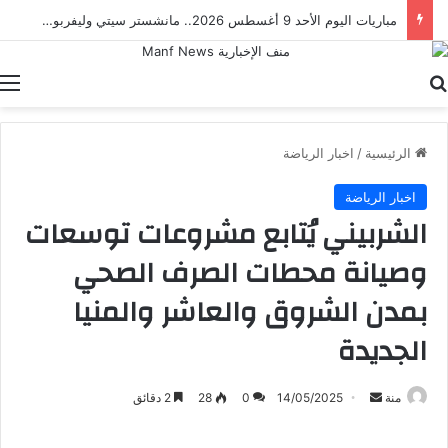
مباراة مصر والدنمارك.. ناشئات الفراعنة يطاردن برونزية كأس العالم لكرة اليد
بحث عن
ا
الرئيسية
/
اخبار الرياضة
اخبار الرياضة
الشربيني يُتابع مشروعات توسعات
وصيانة محطات الصرف الصحي
بمدن الشروق والعاشر والمنيا
الجديدة
أرسل
منة
14/05/2025
0
28
2 دقائق
بريدا
إلكترونيا