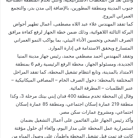
جنوب المدينة ومنطقة المطورين، بالإضافة إلى مدن بدر، والتجمع
العمراني البروج.
كما تفقد المهندس علاء عبد اللاه مصطفى، أعمال تطهير أحواض
البركة الثالثة اللاهوائية، وذلك ضمن خطة الجهاز لرفع كفاءة مرافق
الصرف الصحي وتحسين الأداء البيئي، بما يواكب النمو العمراني
المتسارع ويحقق الاستدامة في إدارة الموارد.
وتفقد المهندس أحمد مصطفي محمد، رئيس جهاز مدينة المنيا
الجديدة، ومسئولو الجهاز، محطة الرفع الرئيسية رقم 6 بمنطقة
الامتداد بالمدينة، وتابع انتظام تشغيل المحطة، كما تفقد المراحل
المختلفة بالمحطة: دخول الصرف الخام – المصافي الميكانيكية –
عنبر الطلمبات – المطرقة المائية.
وقال إن المحطة تخدم منطقة 400 فدان إبني بيتك مرحلة 3، وكذا
منطقة 219 عمارة إسكان اجتماعي، ومنطقة 85 عمارة إسكان
اجتماعي، ومشروع عمارات سكن مصر.
وأكد رئيس الجهاز على القائمين على أعمال التشغيل بضمان
استمرارية عمل المحطة على مدار اليوم، وإلغاء أي حلول مؤقتة
كانت قد تمت قبل تشغيل المحطة واطمأن على وصول المياه من