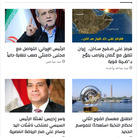
هرمز على صـفيح سـاخن.. إيران
الرئيس الإيراني: التواصل مع
تتفق مع عُمان وترامب يلوّح
مجتبى خامنئي صعب للغاية حالياً
بـ”ضـربة قوية
منذ ساعتين
منذ ساعة واحدة
انطلاق معسكر الفوج الثاني
ياسر إدريس: تهنئة الرئيس
لحكام النخبة استعدادًا للموسم
السيسي لمنتخب ناشئات اليد
الجديد
وسام علي صدر الرياضة المصرية