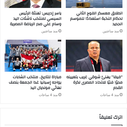
انطلاق معسكر الفوج الثاني
ياسر إدريس: تهنئة الرئيس
لحكام النخبة استعدادًا للموسم
السيسي لمنتخب ناشئات اليد
الجديد
وسام علي صدر الرياضة المصرية
منذ ساعتين
منذ ساعتين
“فيفا” يهنئ شوقي غريب بتعيينه
مباراة للتاريخ.. منتخب الشابات
مديرًا فنيًا للاتحاد المصرى لكرة
يواجه إسبانيا غدا الجمعة بنصف
القدم
نهائي مونديال اليد
منذ 4 ساعات
منذ 4 ساعات
اترك تعليقاً