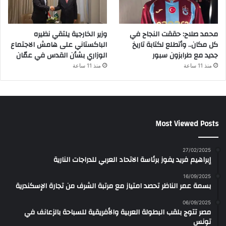
محمد صلاح: حققت النجاح في
وزير الخارجية يلتقي نظيره
كل مكان.. وأتطلع لكتابة تاريخ
الباكستاني على هامش الاجتماع
جديد مع طرابزون سبور
الوزاري بشأن القدس في عمّان
منذ 11 ساعة
منذ 11 ساعة
Most Viewed Posts
27/02/2025
إبراهيم فريد يفوز برئاسة الاتحاد العربي للدراجات النارية
16/09/2025
بسمة عمر الناظر تحصد امتياز مع مرتبة الشرف من تجارة الإسكندرية
06/09/2025
مصر تتوج بلقب البطولة العربية والأفريقية للسباحة بالزعانف في
تونس