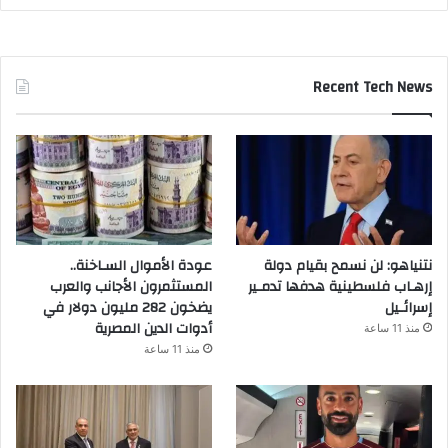
Recent Tech News
نتنياهو: لن نسمح بقيام دولة
عودة الأموال السـاخنة..
إرهـاب فلسطينية هدفها تدمـير
المستثمرون الأجانب والعرب
إسرائـيل
يضخون 282 مليون دولار في
أدوات الدين المصرية
منذ 11 ساعة
منذ 11 ساعة