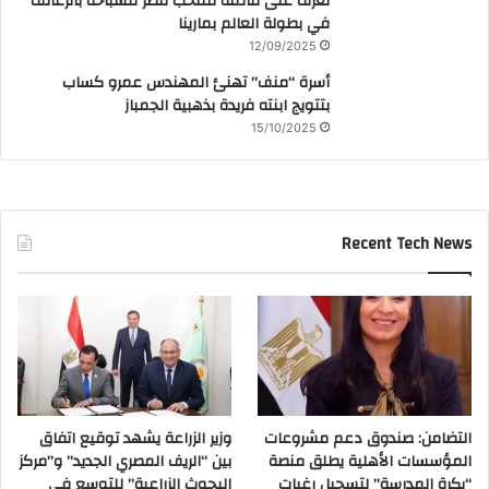
تعرف على قائمة منتخب مصر للسباحة بالزعانف
في بطولة العالم بمارينا
12/09/2025
أسرة “منف” تهنئ المهندس عمرو كساب
بتتويج ابنته فريدة بذهبية الجمباز
15/10/2025
Recent Tech News
التضامن: صندوق دعم مشروعات
وزير الزراعة يشهد توقيع اتفاق
المؤسسات الأهلية يطلق منصة
بين “الريف المصري الجديد” و”مركز
“بكرة المدرسة” لتسجيل رغبات
البحوث الزراعية” للتوسع في