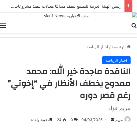
رئيس الهيئة العربية للتصنيع يتفقد ميدانيًا معدلات تنفيذ مشروعات المبادرة الرئاسية “حياة كريمة 1” بأسوان
بحث عن
ا
الرئيسية
/
اخبار الرياضة
اخبار الرياضة
الناقدة ماجدة خير الله: محمد
ممدوح يخطف الأنظار في “إخوتي”
رغم قصر دوره
مريم فؤاد
أرسل
مريم
04/03/2025
0
24
دقيقة واحدة
بريدا
إلكترونيا