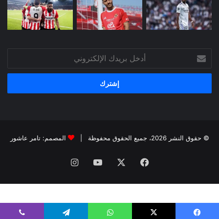
أدخل
بريدك
الإلكتروني
© حقوق النشر 2026، جميع الحقوق محفوظة |
المصمم: تامر عاشور
فيسبوك
X
يوتيوب
انستقرام