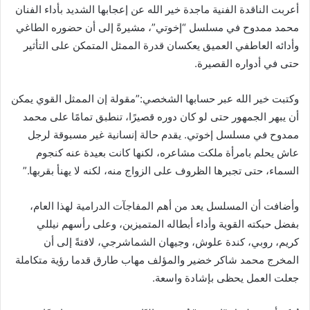
أعربت الناقدة الفنية ماجدة خير الله عن إعجابها الشديد بأداء الفنان
محمد ممدوح في مسلسل “إخوتي”، مشيرةً إلى أن حضوره الطاغي
وأدائه العاطفي العميق يعكسان قدرة الممثل المتمكن على التأثير
حتى في أدواره القصيرة.
وكتبت خير الله عبر حسابها الشخصي:”مقولة إن الممثل القوي يمكن
أن يبهر الجمهور حتى لو كان دوره قصيرًا، تنطبق تمامًا على محمد
ممدوح في مسلسل إخوتي. يقدم حالة إنسانية غير مسبوقة لرجل
عاش يحلم بامرأة ملكت مشاعره، لكنها كانت بعيدة عنه كنجوم
السماء، حتى تجبرها الظروف على الزواج منه، لكنه لا يهنأ بقربها.”
وأضافت أن المسلسل يعد من أهم المفاجآت الدرامية لهذا العام،
بفضل حبكته القوية وأداء أبطاله المتميزين، وعلى رأسهم نيللي
كريم، روبي، كندة علوش، وجيهان الشماشرجي، لافتةً إلى أن
المخرج محمد شاكر خضير والمؤلف مهاب طارق قدما رؤية متكاملة
جعلت العمل يحظى بإشادة واسعة.