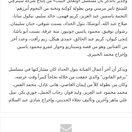
وجدير بالذكر بأن مسلسل «وتقابل حبيب» من إنتاج شركة سينرچي
للمنتج تامر مرسي ومن بطولة كوكبة ونخبة من النجوم أبرزهم:
النجمة ياسمين عبد العزيز، كريم فهمى، خالد سليم، نيكول سابا،
صلاح عبد الله، أنوشكا، بتول الحداد، بسنت شوقى، حنان سليمان،
رشوان توفيق، محمود ياسين جونيور، منة عرفة، بسنت أبو باشا،
إنجى كيوان، كريم عبد الخالق، حمدى هيكل، ريم رأفت، وعدد آخر
من الفنانين وهو من قصه وسيناريو وحوار عمرو محمود ياسين
وإخراج محمد الخبيرى.
ويذكر أن آخر أعمال الفنانة بتول الحداد كان مشاركتها في مسلسل
“برغم القانون” والذي حققت من خلاله نجاحاً كبيراً وقت عرضه،
وكان من بطولة كلاً من إيمان العاصي، هانى عادل، محمد القس،
محمد محمود عبد العزيز، وليد فواز، رحاب الجمل، جوري بكر، نبيل
علي ماهر وآخرين وتأليف نجلاء الحديني، وإخراج شادي عبد السلام.