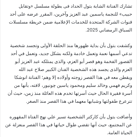
تشارك الفنانة الشابة بتول الحداد فى بطولة مسلسل «وتقابل
حبيب» للنجمة ياسمين عبد العزيز وآخرين، المقرر عرضه على أحد
قنوات الشركة المتحدة للخدمات الإعلامية ضمن خريطة مسلسلات
السباق الرمضاني 2025.
وكشفت بتول بأن بداية ظهورها منذ الحلقة الأولى وتجسد شخصية
تدعي أسمها نعمة وتعمل خادمة ولكنه بشكل جديد، وتعمل في أحد
القصور الفخمة وهو قصر أبو العزم، والذى يمتلكه عبد العزيز أبو
العزم والذى يجسد هذه الشخصية الفنان الكبير صلاح عبد الله
ويقطن معه في هذا القصر زوجته وأولاده إلا وهم؛ الفنانة انوشكا
وكريم فهمي وخالد سليم ومحمود ياسين چونيور، لافته، بأنها من
أسرة فقيرة الحال حيث أسرتها تخدم هذه العائلة منذ زمن، حيث أن
تترعرع طفولتها وشبابها معهما في هذا القصر منذ الصغر.
وأضافت بتول بأن كاركتر الشخصية تسير علي نهج الفتاة المقهوره
عن المجتمع، حيث أنها تقضي طوال حياتها في هذا القصر منعزلة عن
الحياة العامة.