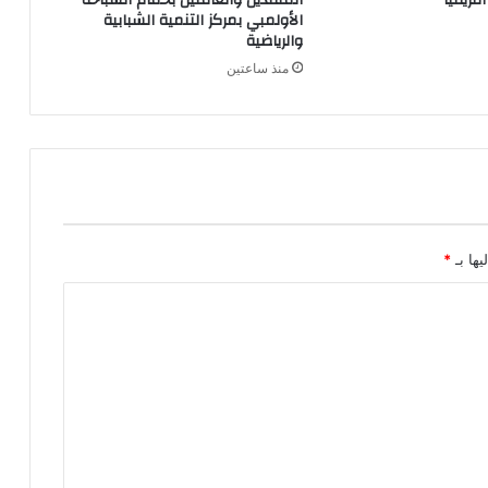
فريقيا
المنقذين والعاملين بحمام السباحة
الأولمبي بمركز التنمية الشبابية
والرياضية
منذ ساعتين
يها بـ
*