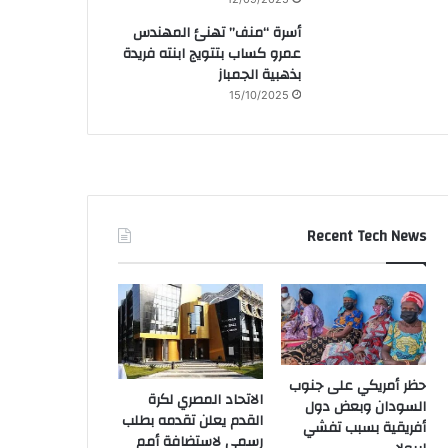
أسرة “منف” تهنئ المهندس
عمرو كساب بتتويج ابنته فريدة
بذهبية الجمباز
15/10/2025
Recent Tech News
حظر أمريكي على جنوب
الاتحاد المصري لكرة
السودان وبعض دول
القدم يعلن تقدمه بطلب
أفريقية بسبب تفشي
رسمي لاستضافة أمم