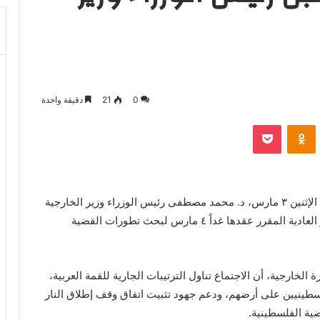
0
21
دقيقة واحدة
بوكيت
Odnoklassniki
استقبل د. بدر عبد العاطي وزير الخارجية والهجرة، يوم الإثنين ٣ مارس، د. محمد مصطفى رئيس الوزراء وزير الخارجية
الفلسطيني، وذلك في إطار التحضير للقمة العربية غير العادية المقرر عقدها غداً ٤ مارس لبحث تطورات القضية
ارجية، أن الاجتماع تناول الترتيبات الجارية للقمة العربية،
لسطينيين على أرضهم، ودعم جهود تثبيت اتفاق وقف إطلاق النار
ية الفلسطينية.