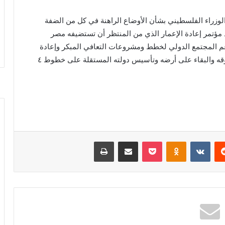
لوزراء الفلسطيني بشأن الأوضاع الراهنة في كل من الضفة
 مؤتمر إعادة الإعمار الذي من المنتظر أن تستضيفه مصر
دعم المجتمع الدولي لخطط ومشروعات التعافي المبكر وإعادة
الإعمار، وبما يمكن الشعب الفلسطيني من التمتع بحقوقه والبقاء على أرضه وتأسيس دولته المستقلة على خطوط ٤
ريست
بوكيت
Odnoklassniki
مشاركة عبر البريد
طباعة