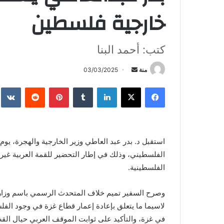
خارجية فلسطين
كتب: أحمد البنا
أرسل
منة
03/03/2025
بريدا
فيسبوك
X
لينكدإن
بينتيريست
إلكترونيا
الفلسطينية.
وصرح السفير تميم خلاف المتحدث الرسمي باسم وزارة الخ
لاسيما ما يتعلق بإعادة إعمار قطاع غزة في وجود الف
في غزة، والتأكيد على ثوابت الموقف العربي حيال القض