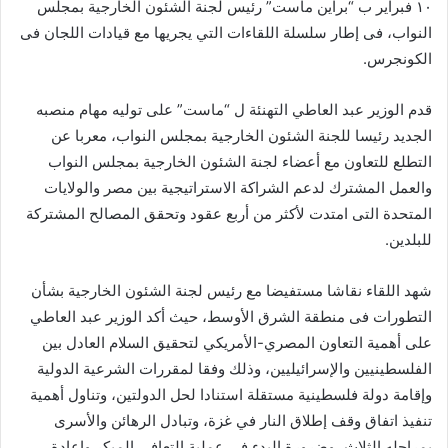
١٠ فبراير ب “براين ماست” رئيس لجنة الشئون الخارجية بمجلس
النواب، فى إطار سلسلة اللقاءات التي يجريها مع قيادات اللجان فى
الكونجرس.
قدم الوزير عبد العاطي التهنئة ل “ماست” على توليه مهام منصبه
الجديد رئيسا للجنة الشئون الخارجية بمجلس النواب، معربا عن
التطلع للتعاون مع أعضاء لجنة الشئون الخارجية بمجلس النواب
والعمل المشترك لدعم الشراكة الاستراتيجية بين مصر والولايات
المتحدة التى امتدت لأكثر من أربع عقود وتحقق المصالح المشتركة
للبلدين.
شهد اللقاء نقاشا مستفيضا مع رئيس لجنة الشئون الخارجية بشأن
التطورات فى منطقة الشرق الأوسط، حيث أكد الوزير عبد العاطي
على أهمية التعاون المصري-الأمريكي لتحقيق السلام العادل بين
الفلسطينيين والإسرائيليين، وذلك وفقا لمقررات الشرعية الدولية
وإقامة دولة فلسطينية مستقلة استنادا لحل الدولتين، وتناول أهمية
تنفيذ اتفاق وقف إطلاق النار في غزة، وتبادل الرهائن والأسرى
بمراحله الثلاث، وضرورة البدء في عملية التعافى المبكر وإعادة