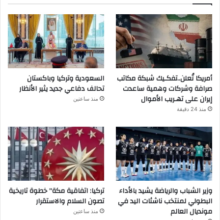
أمريكا تُعلن..تفكـيك شبكة مكاتب
السعودية وتركيا وباكستان
صرافة وشركات وهمية ساعدت
تحالف دفاعي جديد يثير الأنظار
إيران على تهـريب الأموال
منذ ساعتين
منذ 24 دقيقة
وزير الشباب والرياضة يشيد بالأداء
تركيا: اتفاقية مكة” خطوة تاريخية
البطولي لمنتخب ناشئات اليد في
تصون السلام والاستقرار
مونديال العالم
منذ ساعتين