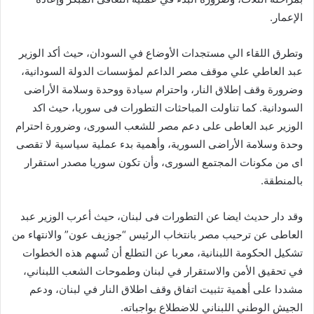
الإعمار.
وتطرق اللقاء الي مستجدات الأوضاع في السودان، حيث أكد الوزير
عبد العاطي علي موقف مصر الداعم لمؤسسات الدولة السودانية،
وضرورة وقف إطلاق النار، واحترام سيادة ووحدة وسلامة الأراضى
السودانية. كما تناولت المباحثات التطورات فى سوريا، حيث اكد
الوزير عبد العاطى على دعم مصر للشعب السورى، وضرورة احترام
وحدة وسلامة الأراضى السورية، وأهمية بدء عملية سياسية لا تقصى
اى من مكونات المجتمع السورى، وأن تكون سوريا مصدر استقرار
بالمنطقة.
وقد دار حديث ايضا عن التطورات فى لبنان، حيث أعرب الوزير عبد
العاطى عن ترحيب مصر بانتخاب الرئيس “جوزيف عون” والانتهاء من
تشكيل الحكومة اللبنانية، معربا عن التطلع أن تُسهم هذه الخطوات
في تحقيق الأمن والاستقرار في لبنان وطموحات الشعب اللبناني،
مشددا على أهمية تثبيت اتفاق وقف اطلاق النار في لبنان، ودعم
الجيش الوطني اللبناني للاضطلاع بواجباته.