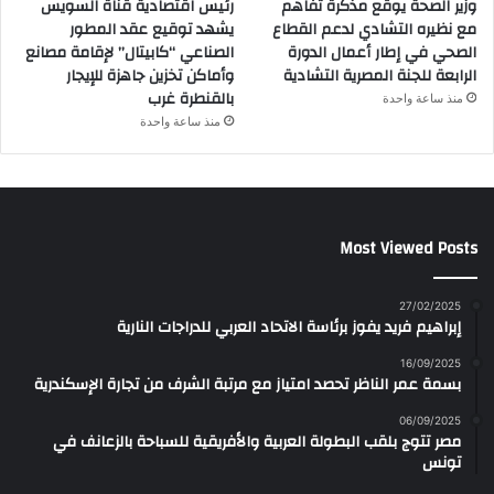
وزير الصحة يوقع مذكرة تفاهم
رئيس اقتصادية قناة السويس
مع نظيره التشادي لدعم القطاع
يشهد توقيع عقد المطور
الصحي في إطار أعمال الدورة
الصناعي “كابيتال” لإقامة مصانع
الرابعة للجنة المصرية التشادية
وأماكن تخزين جاهزة للإيجار
بالقنطرة غرب
منذ ساعة واحدة
منذ ساعة واحدة
Most Viewed Posts
27/02/2025
إبراهيم فريد يفوز برئاسة الاتحاد العربي للدراجات النارية
16/09/2025
بسمة عمر الناظر تحصد امتياز مع مرتبة الشرف من تجارة الإسكندرية
06/09/2025
مصر تتوج بلقب البطولة العربية والأفريقية للسباحة بالزعانف في
تونس