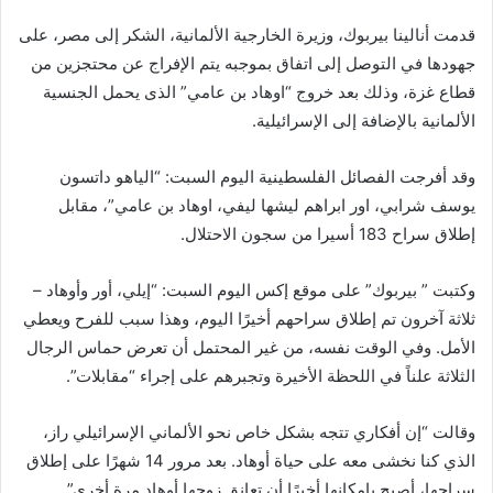
قدمت أنالينا بيربوك، وزيرة الخارجية الألمانية، الشكر إلى مصر، على
جهودها في التوصل إلى اتفاق بموجبه يتم الإفراج عن محتجزين من
قطاع غزة، وذلك بعد خروج “اوهاد بن عامي” الذى يحمل الجنسية
الألمانية بالإضافة إلى الإسرائيلية.
وقد أفرجت الفصائل الفلسطينية اليوم السبت: “الياهو داتسون
يوسف شرابي، اور ابراهم ليشها ليفي، اوهاد بن عامي”، مقابل
إطلاق سراح 183 أسيرا من سجون الاحتلال.
وكتبت ” بيربوك” على موقع إكس اليوم السبت: “إيلي، أور وأوهاد –
ثلاثة آخرون تم إطلاق سراحهم أخيرًا اليوم، وهذا سبب للفرح ويعطي
الأمل. وفي الوقت نفسه، من غير المحتمل أن تعرض حماس الرجال
الثلاثة علناً في اللحظة الأخيرة وتجبرهم على إجراء “مقابلات”.
وقالت “إن أفكاري تتجه بشكل خاص نحو الألماني الإسرائيلي راز،
الذي كنا نخشى معه على حياة أوهاد. بعد مرور 14 شهرًا على إطلاق
سراحها، أصبح بإمكانها أخيرًا أن تعانق زوجها أوهاد مرة أخرى”.