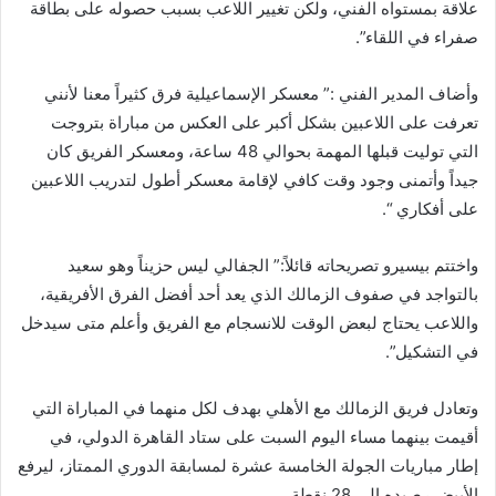
علاقة بمستواه الفني، ولكن تغيير اللاعب بسبب حصوله على بطاقة
صفراء في اللقاء”.
وأضاف المدير الفني :” معسكر الإسماعيلية فرق كثيراً معنا لأنني
تعرفت على اللاعبين بشكل أكبر على العكس من مباراة بتروجت
التي توليت قبلها المهمة بحوالي 48 ساعة، ومعسكر الفريق كان
جيداً وأتمنى وجود وقت كافي لإقامة معسكر أطول لتدريب اللاعبين
على أفكاري “.
واختتم بيسيرو تصريحاته قائلاً:” الجفالي ليس حزيناً وهو سعيد
بالتواجد في صفوف الزمالك الذي يعد أحد أفضل الفرق الأفريقية،
واللاعب يحتاج لبعض الوقت للانسجام مع الفريق وأعلم متى سيدخل
في التشكيل”.
وتعادل فريق الزمالك مع الأهلي بهدف لكل منهما في المباراة التي
أقيمت بينهما مساء اليوم السبت على ستاد القاهرة الدولي، في
إطار مباريات الجولة الخامسة عشرة لمسابقة الدوري الممتاز، ليرفع
الأبيض رصيده إلى 28 نقطة.