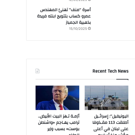
أسرة “منف” تهنئ المهندس
عمرو كساب بتتويج ابنته فريدة
بذهبية الجمباز
15/10/2025
Recent Tech News
اليونيفيل”: إسرائـيل
أزمـة تـهز البيت الأبيض..
أطلقت 113 مقـذوفا
ترامب يهـاجم «واشنطن
على لبنان في أعلى
بوست» بسبب وزير