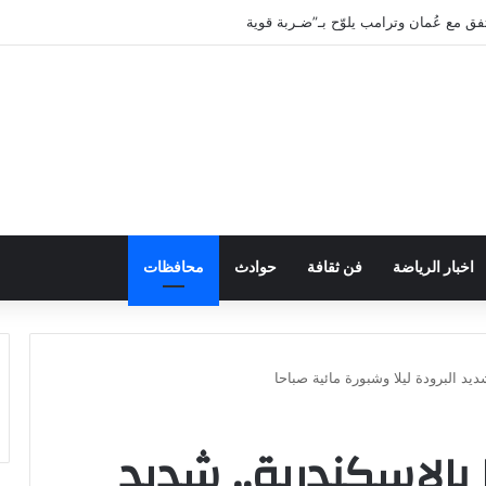
خامنئي صعب للغاية حالياً
اخبار الرياضة
فن ثقافة
حوادث
محافظات
د البرودة ليلا وشبورة مائية صباحا
الإسكندرية.. شديد