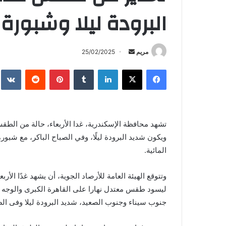
البرودة ليلا وشبورة 
أرسل
مريم
25/02/2025
بريدا
فيسبوك
X
لينكدإن
بينتيريست
إلكترونيا
تشهد محافظة الإسكندرية، غدا الأربعاء، حالة من الط
ويكون شديد البرودة ليلًا، وفي الصباح الباكر، مع شب
المائية.
ليسود طقس معتدل نهارا على القاهرة الكبرى والوجه 
جنوب سيناء وجنوب الصعيد، شديد البرودة ليلا وفى الصب