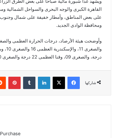
ويشهد غدا شبورة مائية صباحا على بعض الطرق الزراعي
القاهرة الكبرى والوجه البحرى والسواحل الشمالية وم
على بعض المناطق، وأمطار خفيفة على شمال وجنوب ال
ومحافظة الوادى الجديد.
درجة، والصغرى 09، وقنا العظمى 22 درجة والصغرى 10، وأسوان العظمى 24 درجة والصغرى 10 درجات
فيسبوك
X
لينكدإن
بينتي
شاركها
 Purchase