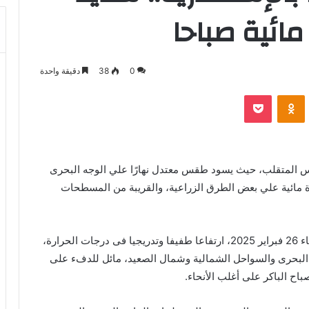
مائية صباحا
0
38
دقيقة واحدة
بوكيت
Odnoklassniki
قس المتقلب، حيث يسود طقس معتدل نهارًا علي الوجه البحرى
ورة مائية علي بعض الطرق الزراعية، والقريبة من المسطحات
وتتوقع الهيئة العامة للأرصاد الجوية، أن يشهد غدًا الأربعاء 26 فبراير 2025، ارتفاعا طفيفا وتدريجيا فى درجات الحرارة،
البحرى والسواحل الشمالية وشمال الصعيد، مائل للدفء على
اح الباكر على أغلب الأنحاء.