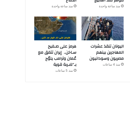
مؤشر منذ أسابيع
الدفاع
منذ ساعة واحدة
منذ ساعة واحدة
اليونان تنقذ عشرات
هرمز على صـفيح
المهاجرين بينهم
سـاخن.. إيران تتفق مع
مصريون وسودانيون
عُمان وترامب يلوّح
بـ”ضـربة قوية
منذ 4 ساعات
منذ 5 ساعات