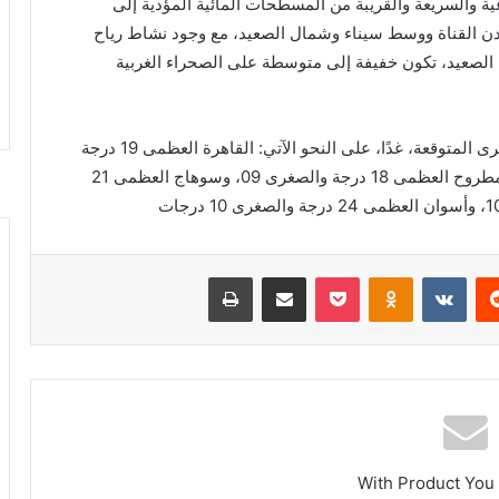
ة والسريعة والقريبة من المسطحات المائية المؤدية إلى
دن القناة ووسط سيناء وشمال الصعيد، مع وجود نشاط رياح
صعيد، تكون خفيفة إلى متوسطة على الصحراء الغربية
وأوضحت هيئة الأرصاد، درجات الحرارة العظمى والصغرى المتوقعة، غدًا، على النحو الآتي: القاهرة العظمى 19 درجة
والصغرى 11، والإسكندرية العظمى 16 والصغرى 10، ومطروح العظمى 18 درجة والصغرى 09، وسوهاج العظمى 21
ريست
بوكيت
Odnoklassniki
مشاركة عبر البريد
طباعة
With Product You