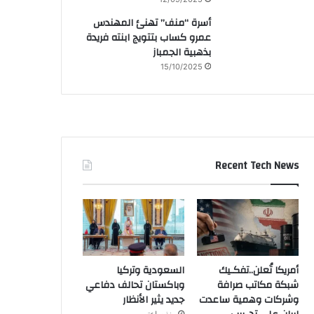
أسرة “منف” تهنئ المهندس
عمرو كساب بتتويج ابنته فريدة
بذهبية الجمباز
15/10/2025
Recent Tech News
أمريكا تُعلن..تفكـيك
السعودية وتركيا
شبكة مكاتب صرافة
وباكستان تحالف دفاعي
وشركات وهمية ساعدت
جديد يثير الأنظار