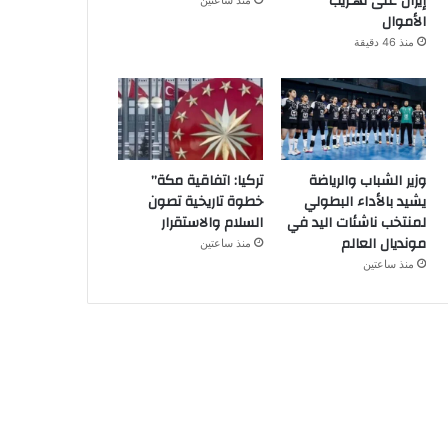
إيران على تهـريب
منذ ساعتين
الأموال
منذ 46 دقيقة
وزير الشباب والرياضة
تركيا: اتفاقية مكة”
يشيد بالأداء البطولي
خطوة تاريخية تصون
لمنتخب ناشئات اليد في
السلام والاستقرار
مونديال العالم
منذ ساعتين
منذ ساعتين