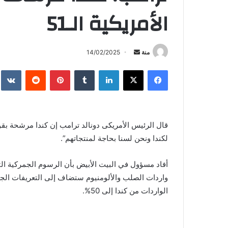
الأمريكية الـ51
أرسل
منة
14/02/2025
بريدا
فيسبوك
X
لينكدإن
بينتيريست
إلكترونيا
لكندا ونحن لسنا بحاجة لمنتجاتهم”.
واردات الصلب والألومنيوم ستضاف إلى التعريفات الج
الواردات من كندا إلى 50%.