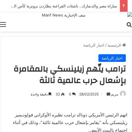
مباراة مصر والدنمارك.. ناشئات الفراعنة يطاردن برونزية كأس العالم لكرة اليد
بحث عن
ا
الرئيسية
/
اخبار الرياضة
اخبار الرياضة
ترامب يتّهم زيلينسكي بالمقامرة
بإشعال حرب عالمية ثالثة
أرسل
مريم
28/02/2025
0
32
دقيقة واحدة
بريدا
إلكترونيا
اتهم الرئيس الأمريكي دونالد ترامب نظيره الأوكراني فولوديمير
زيلينسكي بأنه “يقامر بإشعال حرب عالمية ثالثة”، وذلك في أثناء
اجتماع بالبيت الأبيض.