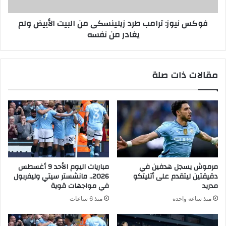
فوكس نيوز: ترامب طرد زيلينسكى من البيت الأبيض ولم
يغادر من نفسه
مقالات ذات صلة
مرموش يسجل هدفين في
مباريات اليوم الأحد 9 أغسطس
دقيقتين ليتقدم على أتليتكو
2026.. مانشستر سيتي وليفربول
مدريد
في مواجهات قوية
منذ ساعة واحدة
منذ 6 ساعات