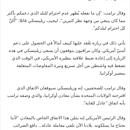
وقال ترامب: “إن ما تفعله يُظهر عدم احترام للبلد الذي دعمكم بأكثر
مما كان ينبغي من وجهة نظر كثيرين”، ليجيب زيلينسكي قائلا: “أُكنِّ
كل احترام لبلدكم”.
يأتي ذلك في زيارة تعْقد عليها كييف آمالاً في الحصول على دعم
أمنيّ أمريكي. وكان مراقبون يتوقعون أن يسعى زيلينسكي في هذه
الزيارة إلى إعادة ضبط علاقته بنظيره الأمريكي، في الوقت الذي
تضغط فيه واشنطن من أجل تسريع وتيرة المفاوضات المتعلقة
بمصير أوكرانيا.
وقال ترامب للصحفيين، إنه وزيلينسكي سيوقعان الاتفاق الذي
اقترحته الولايات المتحدة بشأن معادن أوكرانيا، والذي وصفه ترامب
بأنه اتفاق “عادل للغاية”.
وقال الرئيس الأمريكي إنه يثمّن هذا الاتفاق الخاص بالمعادن “لأننا
نحتاج ما يمتلكونه. بلادنا الآن تلقى معاملة عادلة… دافع الضرائب