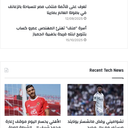
تعرف على قائمة منتخب مصر للسباحة بالزعانف
في بطولة العالم بمارينا
12/09/2025
أسرة “منف” تهنئ المهندس عمرو كساب
بتتويج ابنته فريدة بذهبية الجمباز
15/10/2025
Recent Tech News
تشواميني يرفض مانشستر يونايتد
الأهلي يحسم اليوم موقف إعارة
ويستمر مع ريال مدريد
محمد شريف إلى الشرطة العراقي