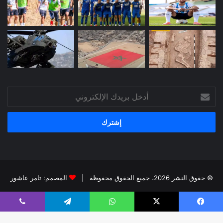
أدخل
بريدك
الإلكتروني
© حقوق النشر 2026، جميع الحقوق محفوظة |
المصمم: تامر عاشور
فيسبوك
X
يوتيوب
انستقرام
يسبوك
X
واتساب
تيلقرام
ڤايبر