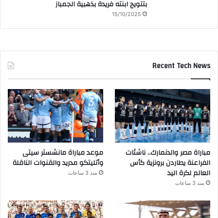
بتتويج ابنته فريدة بذهبية الجمباز
15/10/2025
Recent Tech News
مباراة مصر والدنمارك.. ناشئات
موعد مباراة مانشستر سيتى
الفراعنة يطاردن برونزية كأس
وأتليتكو مدريد والقنوات الناقلة
العالم لكرة اليد
منذ 3 ساعات
منذ 3 ساعات