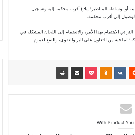
ة ، أو بوساطة المناظير؛ إبلاغ أقرب محكمة إليه وتسجيل
 الوصول إلى أقرب محكمة.
لترائي الاهتمام بهذا الأمر، والانضمام إلى اللجان المشكلة في
؛ لما فيه من التعاون على البر والتقوى، والنفع لعموم
ريست
بوكيت
Odnoklassniki
مشاركة عبر البريد
طباعة
With Product You