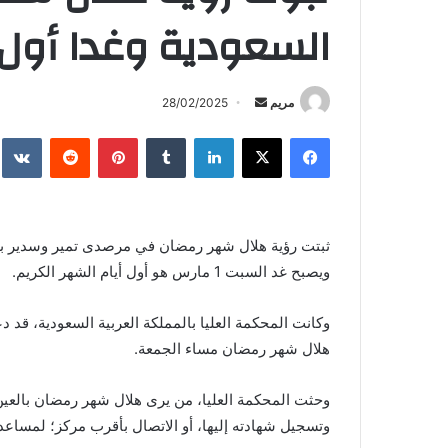
السعودية وغدا أول أ
أرسل
مريم
28/02/2025
بريدا
فيسبوك
X
لينكدإن
بينتيريست
إلكترونيا
ثبتت رؤية هلال شهر رمضان في مرصدى تمير وسدير بالم
ويصبح غد السبت 1 مارس هو أول أيام الشهر الكريم.
وكانت المحكمة العليا بالمملكة العربية السعودية، قد 
هلال شهر رمضان مساء الجمعة.
وحثت المحكمة العليا، من يرى هلال شهر رمضان بالعين 
وتسجيل شهادته إليها، أو الاتصال بأقرب مركز؛ لمساع