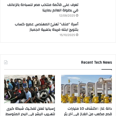
تعرف على قائمة منتخب مصر للسباحة بالزعانف
في بطولة العالم بمارينا
12/09/2025
أسرة “منف” تهنئ المهندس عمرو كساب
بتتويج ابنته فريدة بذهبية الجمباز
15/10/2025
Recent Tech News
دانة غاز : اكتشاف 10 مليارات
إسبانيا تعلن تفكـيك شبكة كبرى
قدم مكعب من الغـاز في آخر بئر
لتهـريب البشر في البحر المتوسط