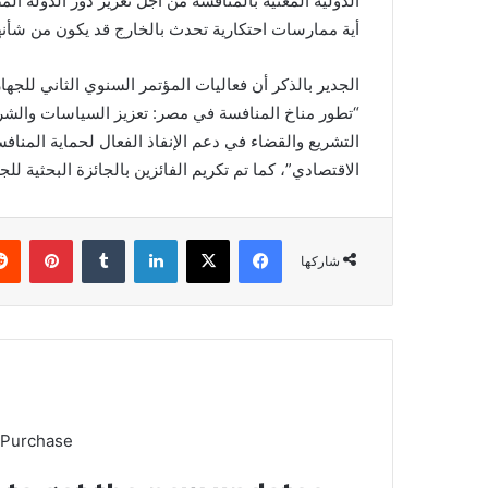
الدولية المعنية بالمنافسة من أجل تعزيز دور الدولة ا
أية ممارسات احتكارية تحدث بالخارج قد يكون من شأنه
الجدير بالذكر أن فعاليات المؤتمر السنوي الثاني ل
“تطور مناخ المنافسة في مصر: تعزيز السياسات والشراك
التشريع والقضاء في دعم الإنفاذ الفعال لحماية المناف
الاقتصادي”، كما تم تكريم الفائزين بالجائزة البحثية للجه
فيسبوك
X
لينكدإن
بينتي
شاركها
 Purchase