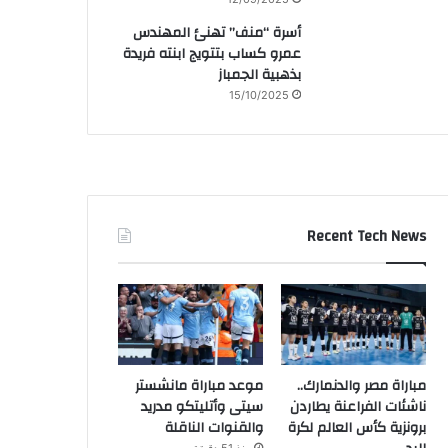
أسرة “منف” تهنئ المهندس
عمرو كساب بتتويج ابنته فريدة
بذهبية الجمباز
15/10/2025
Recent Tech News
مباراة مصر والدنمارك..
موعد مباراة مانشستر
ناشئات الفراعنة يطاردن
سيتى وأتليتكو مدريد
برونزية كأس العالم لكرة
والقنوات الناقلة