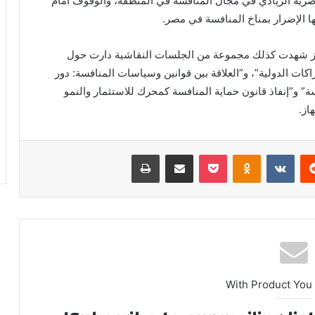
لمصرية الريادي في مجال المنافسة في المنطقة، والوقوف أمام
ا الإضرار بمناخ المنافسة في مصر.
لجهاز شهدت كذلك مجموعة من الجلسات النقاشية دارت حول
ات الدولية”، و”العلاقة بين قوانين وسياسات المنافسة: دور
سة” و”إنفاذ قانون حماية المنافسة كمحرك للاستثمار والنمو
از.
ريست
بوكيت
Odnoklassniki
مشاركة عبر البريد
طباعة
With Product You