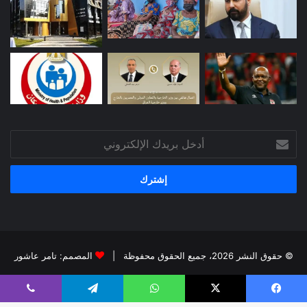
أدخل
بريدك
الإلكتروني
© حقوق النشر 2026، جميع الحقوق محفوظة |
المصمم: تامر عاشور
فيسبوك
X
يوتيوب
انستقرام
يسبوك
X
واتساب
تيلقرام
ڤايبر