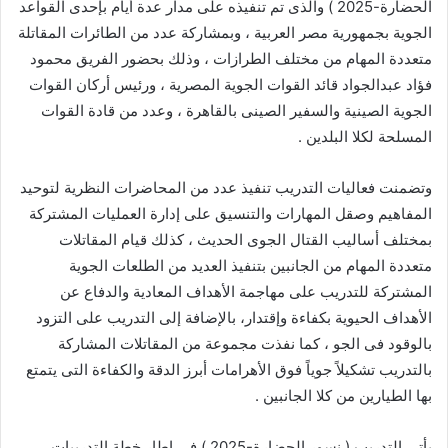
الحضارة-2025 ) والذى تم تنفيذه على مدار عدة أيام بإحدى القواعد
الجوية بجمهورية مصر العربية ، وبمشاركة عدد من الطائرات المقاتلة
متعددة المهام من مختلف الطرازات ، وذلك بحضور الفريق محمود
فؤاد عبدالجواد قائد القوات الجوية المصرية ، ورئيس أركان القوات
الجوية الصينية والسفير الصينى بالقاهرة ، وعدد من قادة القوات
المسلحة لكلا البلدين .
وتضمنت فعاليات التدريب تنفيذ عدد من المحاضرات النظرية لتوحيد
المفاهيم وصقل المهارات والتنسيق على إدارة العمليات المشتركة
بمختلف أساليب القتال الجوى الحديث ، كذلك قيام المقاتلات
متعددة المهام من الجانبين بتنفيذ العديد من الطلعات الجوية
المشتركة للتدريب على مهاجمة الأهداف المعادية والدفاع عن
الأهداف الحيوية بكفاءة وإقتدار، بالإضافة إلى التدريب على التزود
بالوقود فى الجو ، كما نفذت مجموعة من المقاتلات المشاركة
بالتدريب تشكيلاً جوياً فوق الأهرامات أبرز الدقة والكفاءة التى يتمتع
بها الطيارين من كلا الجانبين .
يأتى التدريب ( نسور الحضارة-2025 ) فى إطار خطة التدريبات