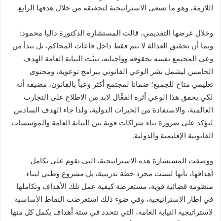
اللازمة، وهو ما تسعى الاستراتيجية لتحقيقه من خلال هدفها الرابع.
وخلال عرضها التقديمي، قالت المستشارة الدكتورة داليا محمود:
وبما أن تحقيق العدالة لا يتم فقط داخل قاعات المحاكم، بل يبدأ من
وعي المجتمع نفسه بحقوقه وواجباته، تبنَّت النيابة العامة الهدف
الخامس ليشمل نشر الوعي القانوني ببرامج توعوية، ومحتوى
تعليمي متاح للجميع؛ ضمانا لمجتمع أكثر وعياً بالقانون، مضيفة أنه
لكي يحقق هذا الوعي أثره الفعَّال لابد من الاطلاع على التجارب
العالمية، والاستفادة من الخبرات الدولية، ولذا جاء الهدف السادس
ليؤكد على ضرورة بناء شراكات قوية بين النيابة العامة والمؤسسات
القانونية الإقليمية والدولية.
ووصفت المستشارة هذه الاستراتيجية، التي تقوم على تكامل
أهدافها، بأنها ليست مجرد خطة تدريبية، بل مشروع وطني لبناء
منظومة قضائية قوية، مستعرضة كيفية عمل تلك الأهداف وتكاملها
في إطار الاستراتيجية، وفي ضوء ذلك استعرضت النقاط الأساسية
لاستراتيجية النيابة العامة، التي تتحدد في ستة أهداف يكمل كل منها