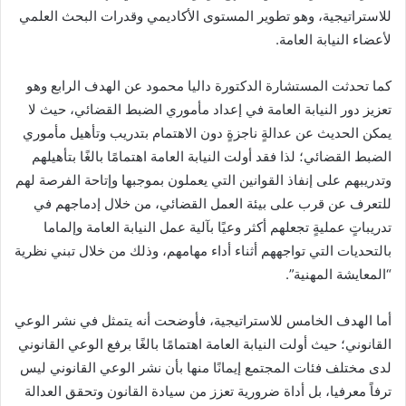
للاستراتيجية، وهو تطوير المستوى الأكاديمي وقدرات البحث العلمي
لأعضاء النيابة العامة.
كما تحدثت المستشارة الدكتورة داليا محمود عن الهدف الرابع وهو
تعزيز دور النيابة العامة في إعداد مأموري الضبط القضائي، حيث لا
يمكن الحديث عن عدالةٍ ناجزةٍ دون الاهتمام بتدريب وتأهيل مأموري
الضبط القضائي؛ لذا فقد أولت النيابة العامة اهتمامًا بالغًا بتأهيلهم
وتدريبهم على إنفاذ القوانين التي يعملون بموجبها وإتاحة الفرصة لهم
للتعرف عن قرب على بيئة العمل القضائي، من خلال إدماجهم في
تدريباتٍ عمليةٍ تجعلهم أكثر وعيًا بآلية عمل النيابة العامة وإلماما
بالتحديات التي تواجههم أثناء أداء مهامهم، وذلك من خلال تبني نظرية
“المعايشة المهنية”.
أما الهدف الخامس للاستراتيجية، فأوضحت أنه يتمثل في نشر الوعي
القانوني؛ حيث أولت النيابة العامة اهتمامًا بالغًا برفع الوعي القانوني
لدى مختلف فئات المجتمع إيمانًا منها بأن نشر الوعي القانوني ليس
ترفاً معرفيا، بل أداة ضرورية تعزز من سيادة القانون وتحقق العدالة