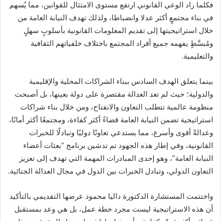
فكلما زاد الوعي القانوني ارتفع مستوى الامتثال للقوانين، مما يُسهم
في بناء مجتمعٍ أكثر عدلا وانضباطا، ولذلك تهدف النيابة العامة من
خلال استراتيجيتها إلى تقديم المعلومات القانونية بأسلوبٍ سهلٍ
ومُبسَّطٍ يفهمه جميع أفراد المجتمع باختلاف خلفياتهم الثقافية
والتعليمية.
بينما يتعلق الهدف السادس ببناء الشراكات المحلية والإقليمية
والدولية؛ حيث لم تعد العدالة مقتصرة على دولة بعينها، بل أصبحت
منظومة عالمية تتطلب التعاون والانفتاح، ومن خلال بناء شراكات
استراتيجية تضمن النيابة العامة قضاءً أكثر كفاءة، ومجتمعًا أكثر أمانًا،
وعدالةً أقوى وأسرع، مما يستدعي تعاونًا دوليًا وتبادلًا للخبرات
القانونية، وفي إطار هذه الجهود تم تدشين برنامج “بعثات أعضاء
النيابة العامة”، وهو إحدى المبادرات المهمة التي تهدف إلى تعزيز
التعاون الدولي، وتبادل الخبرات بين الدول في مجال العدالة الجنائية.
واختتمت المستشارة الدكتورة داليا محمود عرضها التقديمي بالتأكيد
أن هذه الاستراتيجية ليست مجرد خطة عمل، بل هي وعد بمستقبل