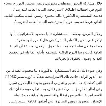
خلال مشاركة الدكتور مصطفى مدبولي، رئيس مجلس الوزراء، مساء
اليوم في احتفالية إطــلاق “استراتيجية النيابة العامة للتدريب”،
قدمت المستشارة الدكتورة داليا محمود، رئيس النيابة بمكتب النائب
العام، عرضا تقديميا حول “استراتيجية النيابة العامة للتدريب”.
وخلال العرض، وصفت المستشارة داليا محمود الاستراتيجية بأنها
ترتكز على تطوير الكوادر البشرية في ظل عصر يشهد طفرة
متعاظمة في نظم المعلومات والتحول الرقمي، مضيفة أن النيابة
العامة كانت دوما الدرع الواقية للمجتمع وأداته الفاعلة في تحقيق
العدالة وصون الحقوق والحريات.
وفي ضوء ذلك، قالت المستشارة الدكتورة داليا محمود: انطلاقا من
هذا الدور الرائد، جاءت تلك الاستراتيجية تفعيلًا لـ “رؤية مصر 2030″؛
التي كفلت إتاحة التعليم والتدريب للجميع بجودة عالية دون تمييز،
وفي إطار نظامٍ مؤسسي كفءٍ وعادل، ومستدام، موضحة أن تلك
الاستراتيجية تتناغم مع رؤية الدولة المصرية “بداية جديدة لبناء
الإنسان المصري”، وهي المبادرة التي أطلقها فخامة السيد رئيس