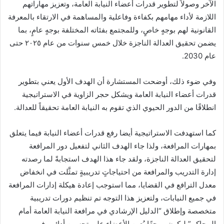
الآخر وصولاً لتطوير قدرات أعضاء النيابة العامة، وتعزيز مهاراتهم
اللازمة لأداء مهامهم بكفاءة وفاعلية والمساهمة في الارتقاء بالمعرفة
القانونية لهم بوجهٍ خاصٍ، وللمجتمع بفئاته المختلفة بوجهٍ عامٍ، بما
يضمن تحقيق العدالة الناجزة خلال خمس سنوات من عام ٢٠٢٥ حتى
عام 2030.
وفي ضوء ذلك، أوضحت المستشارة أن الهدف الأول يعني بتطوير
قدرات أعضاء النيابة العامة ويشكل حجر الزاوية في الاستراتيجية
انطلاقًا من الدور الحيوي الذي تقوم به النيابة العامة تحقيقاً للعدالة.
كما استهدفت الاستراتيجية أيضا رفع قدرات أعضاء النيابة فيما يتعلق
بمهارات المرافعة، ولذا جاء الهدف الثاني لتفعيل دور المرافعة
لتحقيق العدالة الناجزة، ولقد جاء هذا الهدف استجابةً لما رصدته
إدارة التدريب والمرافعة من احتياجاتٍ تدريبيةٍ تمثَّلت في انخفاض
معدل الترافع في القضايا، مما استوجب إعادة هيكلة إدارات المرافعة
في جميع النيابات، ولتعزيز هذا التوجه تم تنظيم دورات تدريبية
متخصصة وإطلاق “الدليل الإرشادي في مرافعة النيابة العامة أمام
المحاكم” ليكون مرجعًا يُعين الأعضاء على تحسين أدائهم في