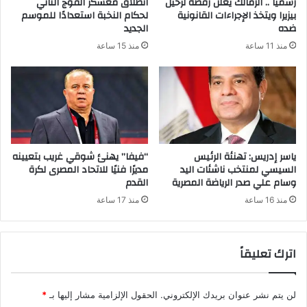
رسميا .. الزمالك يعلن رفضه لرحيل
انطلاق معسكر الفوج الثاني
بيزيرا ويتخذ الإجراءات القانونية
لحكام النخبة استعدادًا للموسم
ضده
الجديد
منذ 11 ساعة
منذ 15 ساعة
ياسر إدريس: تهنئة الرئيس
“فيفا” يهنئ شوقي غريب بتعيينه
السيسي لمنتخب ناشئات اليد
مديرًا فنيًا للاتحاد المصرى لكرة
وسام علي صدر الرياضة المصرية
القدم
منذ 16 ساعة
منذ 17 ساعة
اترك تعليقاً
لن يتم نشر عنوان بريدك الإلكتروني.
الحقول الإلزامية مشار إليها بـ
*