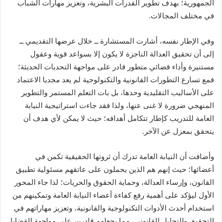
الجمهورية؛ بهدف تطوير القدرات البشرية، وتعزيز مهارات الشباب
في مختلف المجالات.
وفي الإطار نفسه، أشارت المستشارة ــ خلال عرضها التقديمي ــ
إلى أن تحقيق العدالة الناجزة لا يكون إلا بسواعد قوية وعقول
مستنيرة وأداء قضائي متطور قادر على مواجهة التحديات الحديثة؛
فمع تسارع التطورات القانونية والتكنولوجية لم يعد مجديا الاعتماد
على الأساليب التقليدية وحدها، بل بات التعلم المستمر والتطوير
المنهجي ضرورة لا غنى عنها، ولذا فقد جاءت استراتيجية النيابة
العامة للتدريب كإطار تتكامل أهدافه؛ حيث لا يمكن لأي هدف أن
يتحقق بمعزل عن الآخر.
وأضافت أن النيابة العامة تدرك أن ثروتها الحقيقية تكمن في
أعضائها؛ حيث إنهم هم الذين يحملون على عاتقهم مسئولية تطبيق
القانون، وإرساء العدالة، وحماية الحقوق والحريات؛ لذا جاء المحور
الأول ليؤكد على أهمية رفع كفاءة أعضاء النيابة العامة وتمكينهم من
استخدام أحدث الأدوات التكنولوجية والقانونية، وتعزيز مهاراتهم في
التحقيق والتحليل القانوني، مما يجعلهم قادرين على مواجهة القضايا