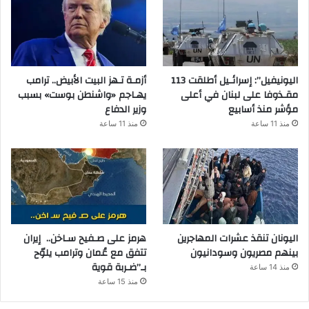
اليونيفيل”: إسرائـيل أطلقت 113
أزمـة تـهز البيت الأبيض.. ترامب
مقـذوفا على لبنان في أعلى
يهـاجم «واشنطن بوست» بسبب
مؤشر منذ أسابيع
وزير الدفاع
منذ 11 ساعة
منذ 11 ساعة
اليونان تنقذ عشرات المهاجرين
هرمز على صـفيح سـاخن.. إيران
بينهم مصريون وسودانيون
تتفق مع عُمان وترامب يلوّح
بـ”ضـربة قوية
منذ 14 ساعة
منذ 15 ساعة