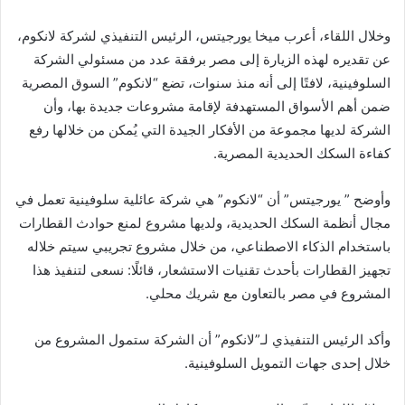
وخلال اللقاء، أعرب ميخا يورجيتس، الرئيس التنفيذي لشركة لانكوم،
عن تقديره لهذه الزيارة إلى مصر برفقة عدد من مسئولي الشركة
السلوفينية، لافتًا إلى أنه منذ سنوات، تضع “لانكوم” السوق المصرية
ضمن أهم الأسواق المستهدفة لإقامة مشروعات جديدة بها، وأن
الشركة لديها مجموعة من الأفكار الجيدة التي يُمكن من خلالها رفع
كفاءة السكك الحديدية المصرية.
وأوضح ” يورجيتس” أن “لانكوم” هي شركة عائلية سلوفينية تعمل في
مجال أنظمة السكك الحديدية، ولديها مشروع لمنع حوادث القطارات
باستخدام الذكاء الاصطناعي، من خلال مشروع تجريبي سيتم خلاله
تجهيز القطارات بأحدث تقنيات الاستشعار، قائلًا: نسعى لتنفيذ هذا
المشروع في مصر بالتعاون مع شريك محلي.
وأكد الرئيس التنفيذي لـ”لانكوم” أن الشركة ستمول المشروع من
خلال إحدى جهات التمويل السلوفينية.