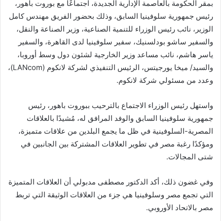
بمقر الحكومة بالعاصمة الإدارية الجديدة، اجتماعًا مع بوروت باهور،
رئيس جمهورية سلوفينيا السابق، وذلك بحضور الفريق مهندس كامل
الوزير، نائب رئيس الوزراء للتنمية الصناعية، وزير الصناعة والنقل،
والسفير ساشو بودلسنيك، سفير سلوفينيا لدى القاهرة، والسفير
ياسر هاشم، نائب مساعد وزير الخارجية لشئون دول وسط أوروبا،
والسيد/ ميخا يورجيتس، الرئيس التنفيذي لشركة لانكوم (LANcom)،
وعدد من مسئولي شركة لانكوم.
واستهل رئيس الوزراء الاجتماع بالترحيب ببوروت باهور، رئيس
جمهورية سلوفينيا السابق والوفد المرافق له، مُشيدًا بالعلاقات
المصرية-السلوفينية في ظل ما يجمع البلدين من علاقات متميزة،
ومؤكدًا رغبة مصر في تطوير العلاقات المشتركة بين الجانبين في
شتى المجالات.
وفي غضون ذلك، أكد الدكتور مصطفى مدبولي أن العلاقات المتميزة
التي تجمع مصر وسلوفينيا هي جزء من العلاقات الوثيقة التي تربط
مصر بالاتحاد الأوروبي.