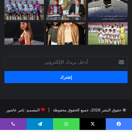
أدخل
بريدك
الإلكتروني
© حقوق النشر 2026، جميع الحقوق محفوظة |
المصمم: تامر عاشور
فيسبوك
X
يوتيوب
انستقرام
يسبوك
X
واتساب
تيلقرام
ڤايبر