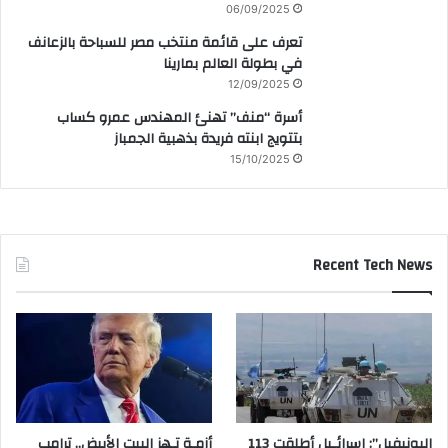
06/09/2025
تعرف على قائمة منتخب مصر للسباحة بالزعانف
في بطولة العالم بمارينا
12/09/2025
أسرة “منف” تهنئ المهندس عمرو كساب
بتتويج ابنته فريدة بذهبية الجمباز
15/10/2025
Recent Tech News
اليونيفيل”: إسرائـيل أطلقت 113
أزمـة تـهز البيت الأبيض.. ترامب