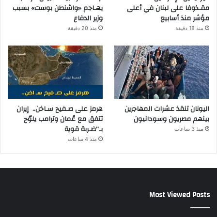
مقـذوفا على لبنان في أعلى
يهـاجم «واشنطن بوست» بسبب
مؤشر منذ أسابيع
وزير الدفاع
منذ 18 دقيقة
منذ 20 دقيقة
اليونان تنقذ عشرات المهاجرين
هرمز على صـفيح سـاخن.. إيران
بينهم مصريون وسودانيون
تتفق مع عُمان وترامب يلوّح
بـ”ضـربة قوية
منذ 3 ساعات
منذ 4 ساعات
Most Viewed Posts