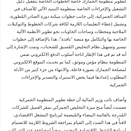
لتطوير منظومة الجمارك خاصة الخطوات الخاصة بتفعيل دليل
التشغيل والإجراءات الخاصة بمنظومة التبنيد الآلي للأصناف في
المنافذ الجمركية، إلى جانب خطوات ميكنة دورة الصادر المُطورة،
وتشمل إعطاء التعليمات اللازمة لكافة شركات الخطوط والتوكيلات
الملاحية ومحطات وساحات الحاويات نحو تطوير الأنظمة الآلية
الخاصة بها والتكامل مع منصة “نافذة”، هذا بالإضافة إلى خطوات
تيسير وتسهيل نظام التخليص المُسبق للشحنات، وتمت الإشارة إلى
أنه قد تم في هذا الإطار اتاحة أسلوب الدفع الالكتروني ضمن
المنظومة بنظام مؤمن وموثق، كما تم تحديث الموقع الالكتروني
لمصلحة الجمارك بصورة فاعلة، والانتهاء من جزء كبير من الأدلة
المطلوب إعدادها فيما يخص الاستيراد والتصدير والإجراءات
الجمركية.
وأضاف نائب وزير المالية أن خطة تطوير المنظومة الجمركية
تضمنت أيضاً منح ميزة التخليص الجمركي بمقر العميل للشركات
المُدرجة بالقائمة البيضاء والمُنضمة لبرنامج المشغل الاقتصادي،
لافتأً في هذا الصدد إلى القيام بمراجعة الشروط اللازمة للانضمام
لبرنامج المُشغل الاقتصادي المعتمد، سعياً لمضاعفة عدد الشركات