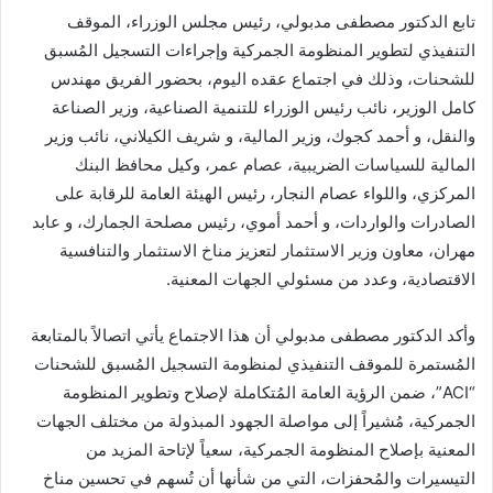
تابع الدكتور مصطفى مدبولي، رئيس مجلس الوزراء، الموقف
التنفيذي لتطوير المنظومة الجمركية وإجراءات التسجيل المُسبق
للشحنات، وذلك في اجتماع عقده اليوم، بحضور الفريق مهندس
كامل الوزير، نائب رئيس الوزراء للتنمية الصناعية، وزير الصناعة
والنقل، و أحمد كجوك، وزير المالية، و شريف الكيلاني، نائب وزير
المالية للسياسات الضريبية، عصام عمر، وكيل محافظ البنك
المركزي، واللواء عصام النجار، رئيس الهيئة العامة للرقابة على
الصادرات والواردات، و أحمد أموي، رئيس مصلحة الجمارك، و عابد
مهران، معاون وزير الاستثمار لتعزيز مناخ الاستثمار والتنافسية
الاقتصادية، وعدد من مسئولي الجهات المعنية.
وأكد الدكتور مصطفى مدبولي أن هذا الاجتماع يأتي اتصالاً بالمتابعة
المُستمرة للموقف التنفيذي لمنظومة التسجيل المُسبق للشحنات
“ACI”، ضمن الرؤية العامة المُتكاملة لإصلاح وتطوير المنظومة
الجمركية، مُشيراً إلى مواصلة الجهود المبذولة من مختلف الجهات
المعنية بإصلاح المنظومة الجمركية، سعياً لإتاحة المزيد من
التيسيرات والمُحفزات، التي من شأنها أن تُسهم في تحسين مناخ