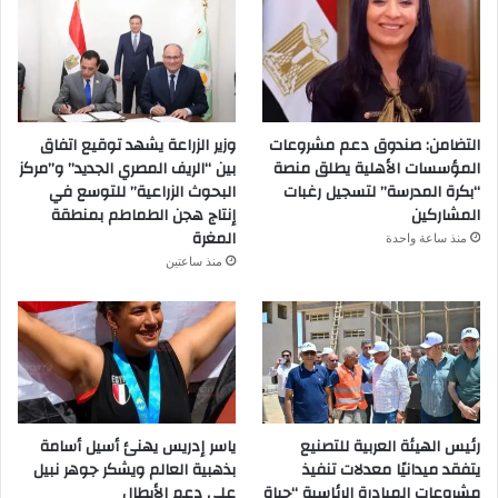
التضامن: صندوق دعم مشروعات
وزير الزراعة يشهد توقيع اتفاق
المؤسسات الأهلية يطلق منصة
بين “الريف المصري الجديد” و”مركز
“بكرة المدرسة” لتسجيل رغبات
البحوث الزراعية” للتوسع في
المشاركين
إنتاج هجن الطماطم بمنطقة
المغرة
منذ ساعة واحدة
منذ ساعتين
رئيس الهيئة العربية للتصنيع
ياسر إدريس يهنئ أسيل أسامة
يتفقد ميدانيًا معدلات تنفيذ
بذهبية العالم ويشكر جوهر نبيل
مشروعات المبادرة الرئاسية “حياة
على دعم الأبطال