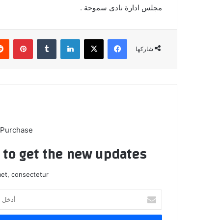
مجلس ادارة نادى سموحة .
فيسبوك
X
لينكدإن
بينتي
شاركها
 Purchase
t to get the new updates!
et, consectetur.
أدخل
بريدك
الإلكتروني