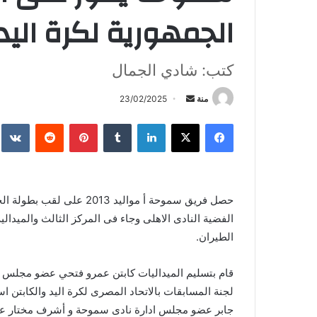
الجمهورية لكرة اليد
كتب: شادي الجمال
أرسل
منة
23/02/2025
بريدا
فيسبوك
X
لينكدإن
بينتيريست
إلكترونيا
حصل فريق سموحة أ مواليد 13
الفضية النادى الاهلى وجاء فى المركز الثالث والميدال
الطيران.
قام بتسليم الميداليات كابتن عمرو فتحي عضو مجلس ادا
لجنة المسابقات بالاتحاد المصرى لكرة اليد والكابتن ا
جابر عضو مجلس ادارة نادى سموحة و أشرف مختار عض