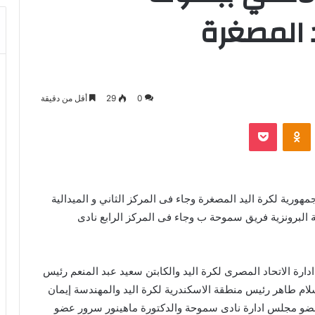
 المصغرة
0
29
أقل من دقيقة
بوكيت
Odnoklassniki
20 على لقب بطولة الجمهورية لكرة اليد المصغرة وجاء فى المركز الثاني و الميدالية
ية البرونزية فريق سموحة ب وجاء فى المركز الرابع نادى
رة الاتحاد المصرى لكرة اليد والكابتن سعيد عبد المنعم رئيس
سلام طاهر رئيس منطقة الاسكندرية لكرة اليد والمهندسة إيمان
و مجلس ادارة نادى سموحة والدكتورة ماهينور سرور عضو