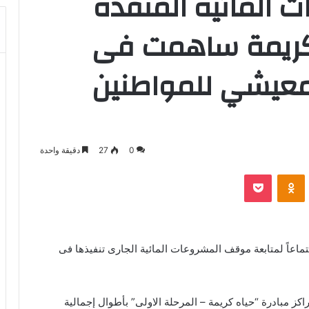
ت المائية المنفذة
ه كريمة ساهمت فى
معيشي للمواطنين
0
27
دقيقة واحدة
بوكيت
Odnoklassniki
جتماعاً لمتابعة موقف المشروعات المائية الجارى تنفيذها فى
ز مبادرة “حياه كريمة – المرحلة الاولى” بأطوال إجمالية