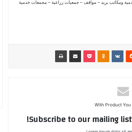
ة ومكاتب بريد – مواقف – جمعيات زراعية – مجمعات خدمية
ريست
بوكيت
Odnoklassniki
مشاركة عبر البريد
طباعة
With Product You
Subscribe to our mailing lis
Lorem ipsum dolor sit am