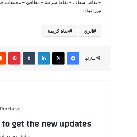
– نقاط إسعاف – نقاط شرطة – مطافئ – مجمعات خدمي
وزراعية) .
الري
حياة كريمة
فيسبوك
X
لينكدإن
بينتي
شاركها
 Purchase
t to get the new updates!
et, consectetur.