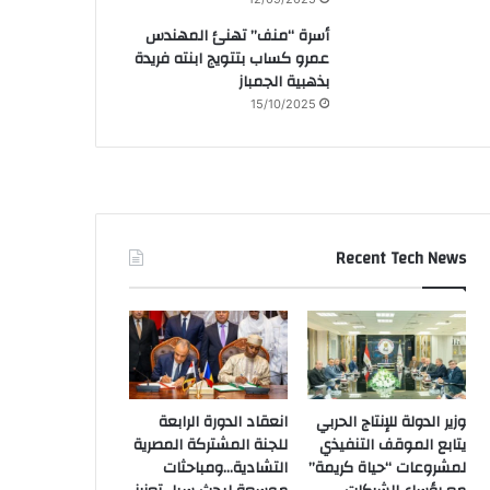
أسرة “منف” تهنئ المهندس
عمرو كساب بتتويج ابنته فريدة
بذهبية الجمباز
15/10/2025
Recent Tech News
وزير الدولة للإنتاج الحربي
انعقاد الدورة الرابعة
يتابع الموقف التنفيذي
للجنة المشتركة المصرية
لمشروعات “حياة كريمة”
التشادية…ومباحثات