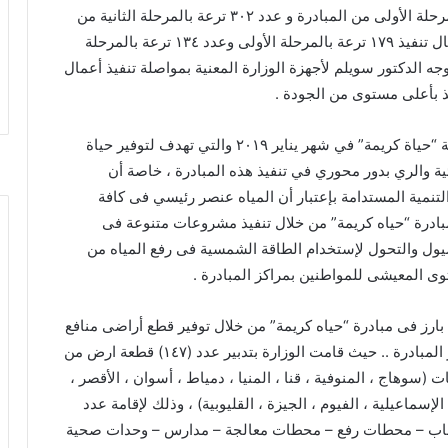
٤٠٠٠ كيلومتر ، حيث تم نهو اعمال تاهيل ٩٣٨ ترعة بالمرحلة الأولى من المبادرة و عدد ٣٠٢ ترعة بالمرحلة الثانية من
المبادرة بإجمالى حوالى ٣٣٠٠ كيلومتر ، ويجرى استكمال تنفيذ ١٧٩ ترعة بالمرحلة الأولى وعدد ١٣٤ ترعة بالمرحلة
٧٠ كيلومتر أخرى ، حيث وجه الدكتور سويلم لأجهزة الوزارة المعنية بمواصلة تنفيذ أعمال
فيذ بأعلى مستوى من الجودة .
وصرح الدكتور سويلم أنه ومنذ إنطلاق المبادرة الرئاسية “حياة كريمة” في شهر يناير ٢٠١٩ والتي تهدف لتوفير حياة
ئية والري بدور محوري في تنفيذ هذه المبادرة ، خاصة أن
لتنمية المستدامة بإعتبار أن المياه عنصر رئيسي فى كافة
بادرة “حياه كريمة” من خلال تنفيذ مشروعات متنوعة فى
سيول والتحول لإستخدام الطاقة الشمسية فى رفع المياه من
 المعيشى للمواطنين بمراكز المبادرة .
 بارز فى مبادرة “حياه كريمة” من خلال توفير قطع أراضى منافع
الرى لإقامة منشآت خدمية عليها لخدمة الأهالى بمراكز المبادرة .. حيث قامت الوزارة بتدبير عدد (١٤٧) قطعة ارض من
لف متر مربع بمحافظات (سوهاج ، المنوفية ، قنا ، المنيا ، دمياط ، أسوان ، الأقصر ،
إسماعيلية ، الفيوم ، الجيزة ، القليوبية) ، وذلك لإقامة عدد
كز شباب – محطات رفع – محطات معالجة – مدارس – وحدات صحية