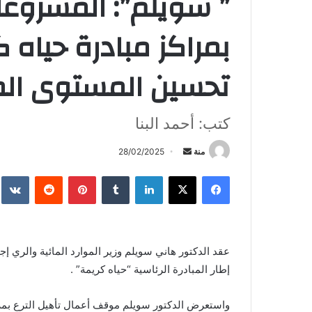
” سويلم”: المشروعا
بمراكز مبادرة حيا
تحسين المستوى ال
كتب: أحمد البنا
أرسل
منة
28/02/2025
بريدا
فيسبوك
X
لينكدإن
بينتيريست
إلكترونيا
عقد الدكتور هاني سويلم وزير الموارد المائية والري إ
إطار المبادرة الرئاسية “حياه كريمة” .
واستعرض الدكتور سويلم موقف أعمال تأهيل الترع بمراك