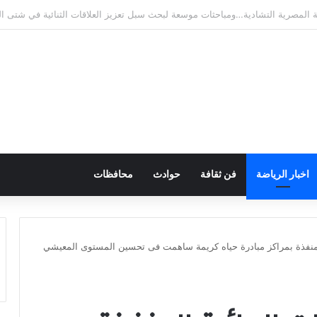
يره التشادي لدعم القطاع الصحي في إطار أعمال الدورة الرابعة للجنة المصرية ال
اخبار الرياضة
فن ثقافة
حوادث
محافظات
لمنفذة بمراكز مبادرة حياه كريمة ساهمت فى تحسين المستوى المعيشي