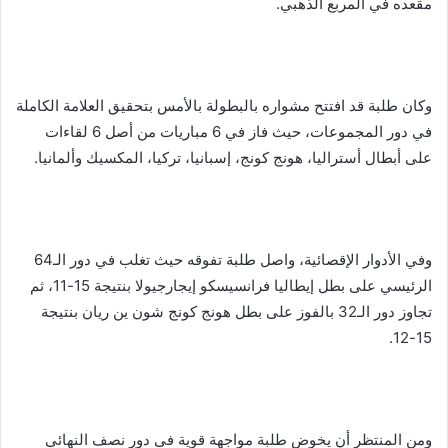
مقعده في المربع الذهبي.
وكان طلبة قد افتتح مشواره بالبطولة بالأمس بتحقيق العلامة الكاملة
في دور المجموعات، حيث فاز في 6 مباريات من أصل 6 لقاءات
على أبطال أستراليا، هونج كونج، إسبانيا، تركيا، المكسيك وألمانيا.
وفي الأدوار الإقصائية، واصل طلبة تفوقه حيث تغلب في دور الـ64
الرئيسي على بطل إيطاليا فرانسيسكو إيجارجيولا بنتيجة 15-11، ثم
تجاوز دور الـ32 بالفوز على بطل هونج كونج شون ين ريان بنتيجة
15-12.
ومن المنتظر أن يخوض طلبة مواجهة قوية في دور نصف النهائي