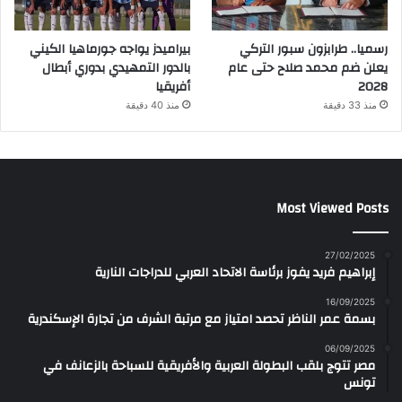
رسميا.. طرابزون سبور التركي
بيراميدز يواجه جورماهيا الكيني
يعلن ضم محمد صلاح حتى عام
بالدور التمهيدي بدوري أبطال
2028
أفريقيا
منذ 33 دقيقة
منذ 40 دقيقة
Most Viewed Posts
27/02/2025
إبراهيم فريد يفوز برئاسة الاتحاد العربي للدراجات النارية
16/09/2025
بسمة عمر الناظر تحصد امتياز مع مرتبة الشرف من تجارة الإسكندرية
06/09/2025
مصر تتوج بلقب البطولة العربية والأفريقية للسباحة بالزعانف في
تونس