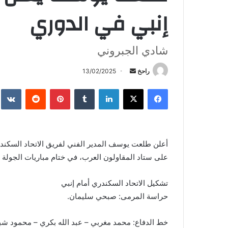
إنبي في الدوري
شادي الجبروني
أرسل
راحخ
13/02/2025
بريدا
فيسبوك
X
لينكدإن
بينتيريست
إلكترونيا
أعلن طلعت يوسف المدير الفني لفريق الاتحاد السكند
على ستاد المقاولون العرب، في ختام مباريات الجولة 13 من الدوري المصري الممتاز.
تشكيل الاتحاد السكندري أمام إنبي
حراسة المرمى: صبحي سليمان.
خط الدفاع: محمد مغربي – عبد الله بكري – محمود شبان