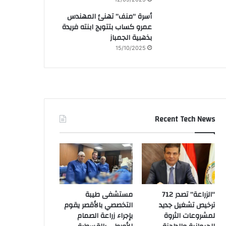
أسرة “منف” تهنئ المهندس
عمرو كساب بتتويج ابنته فريدة
بذهبية الجمباز
15/10/2025
Recent Tech News
“الزراعة” تصدر 712
مستشفى طيبة
ترخيص تشغيل جديد
التخصصي بالأقصر يقوم
لمشروعات الثروة
بإجراء زراعة الصمام