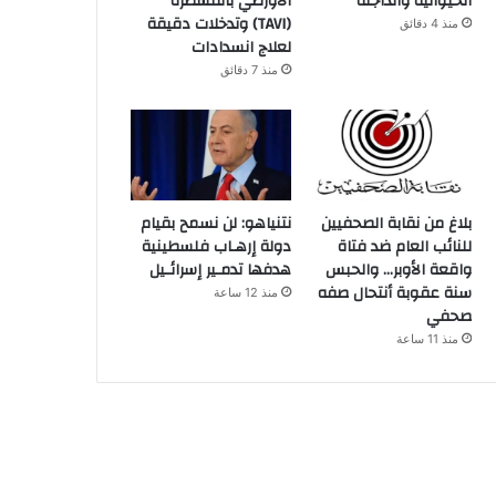
الحيوانية والداجنة
الأورطي بالقسطرة
(TAVI) وتدخلات دقيقة
منذ 4 دقائق
لعلاج انسدادات
منذ 7 دقائق
بلاغ من نقابة الصحفيين
نتنياهو: لن نسمح بقيام
للنائب العام ضد فتاة
دولة إرهـاب فلسطينية
واقعة الأوبر… والحبس
هدفها تدمـير إسرائـيل
سنة عقوبة أنتحال صفه
منذ 12 ساعة
صحفي
منذ 11 ساعة