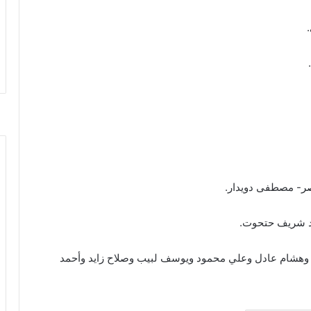
ر- مصطفى دويدار.
مد شريف حتحوت.
بو وهشام عادل وعلي محمود ويوسف لبيب وصلاح زايد وأحمد