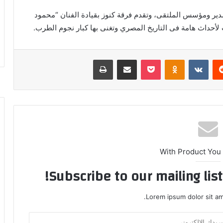
د مدير ومؤسس الملتقى، وتقدم فرقة كنوز بقيادة الفنان “محمود
أحداث هامة فى التاريخ المصري وتغنى بها كبار نجوم الطرب.
ريست
بوكيت
Odnoklassniki
مشاركة عبر البريد
طباعة
With Product You
Subscribe to our mailing lis
Lorem ipsum dolor sit am