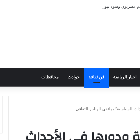
نهم مصريون وسودانيون
اخبار الرياضة
فن ثقافة
حوادث
محافظات
حداث السياسية” بملتقى الهناجر الثقافي
نية ودورها في الأحداث