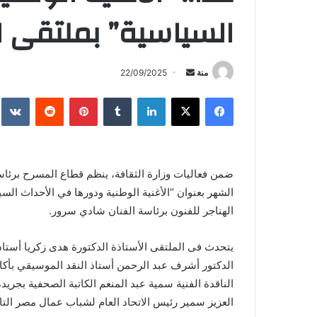
السياسية” بملتقى ال
أرسل
منة
22/09/2025
بريدا
فيسبوك
X
لينكدإن
بينتيريست
إلكترونيا
ضمن فعاليات وزارة الثقافة، ينظم قطاع المسرح برئاسة
الشهر بعنوان “الأغنية الوطنية ودورها في الأحداث الس
الهناجر للفنون برئاسة الفنان شادي سرور.
يتحدث فى الملتقى الأستاذة الدكتورة هدى زكريا أستاذ
الدكتور أشرف عبد الرحمن أستاذ النقد الموسيقي بأكاد
الناقدة الفنية سمية عبد المنعم الكاتبة الصحفية بجريدة 
العزيز سمير رئيس الاتحاد العام لشباب عمال مصر التاب