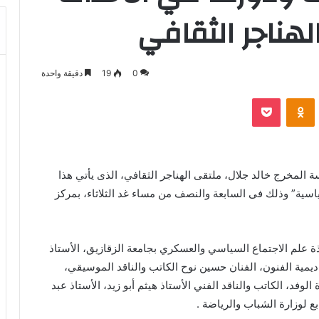
هناجر الثقافي
0
19
دقيقة واحدة
بوكيت
Odnoklassniki
 المخرج خالد جلال، ملتقى الهناجر الثقافي، الذى يأتي هذا
ياسية” وذلك فى السابعة والنصف من مساء غد الثلاثاء، بمركز
ة علم الاجتماع السياسي والعسكري بجامعة الزقازيق، الأستاذ
يمية الفنون، الفنان حسين نوح الكاتب والناقد الموسيقي،
الوفد، الكاتب والناقد الفني الأستاذ هيثم أبو زيد، الأستاذ عبد
ع لوزارة الشباب والرياضة .