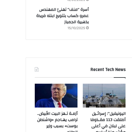
أسرة “منف” تهنئ المهندس
عمرو كساب بتتويج ابنته فريدة
بذهبية الجمباز
15/10/2025
Recent Tech News
اليونيفيل”: إسرائـيل
أزمـة تـهز البيت الأبيض..
أطلقت 113 مقـذوفا
ترامب يهـاجم «واشنطن
على لبنان في أعلى
بوست» بسبب وزير