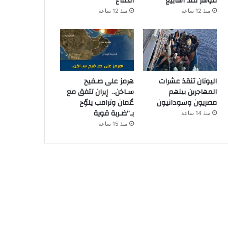
مؤشر منذ أسابيع
الدفاع
منذ 12 ساعة
منذ 12 ساعة
اليونان تنقذ عشرات
هرمز على صـفيح
المهاجرين بينهم
سـاخن.. إيران تتفق مع
مصريون وسودانيون
عُمان وترامب يلوّح
بـ”ضـربة قوية
منذ 14 ساعة
منذ 15 ساعة