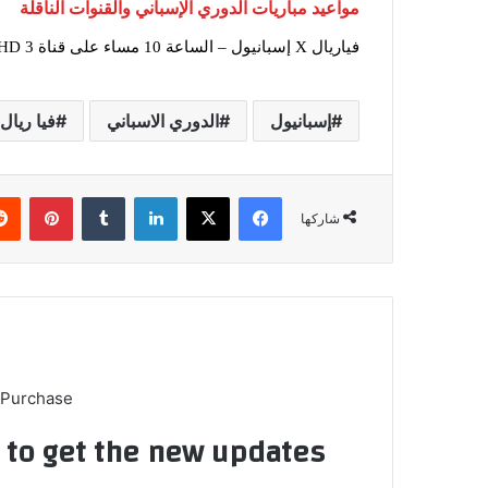
مواعيد مباريات الدوري الإسباني والقنوات الناقلة
فياريال X إسبانيول – الساعة 10 مساء على قناة beIN Sports HD 3
إسبانيول
الدوري الاسباني
فيا ريال
فيسبوك
X
لينكدإن
بينتي
شاركها
 Purchase
t to get the new updates!