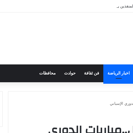
منقذين والعاملين بحمام السباحة الأولمبي بمركز التنمية الشبابية والرياضية
اخبار الرياضة
فن ثقافة
حوادث
محافظات
دوري الإسباني
..مباريات الدوري