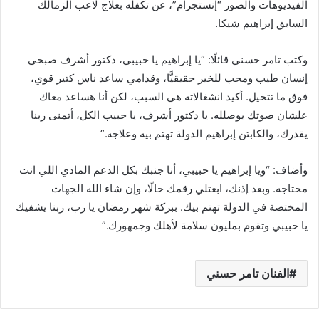
الفيديوهات والصور “إنستجرام”، عن تكفله بعلاج لاعب الزمالك
السابق إبراهيم شيكا.
وكتب تامر حسني قائلًا: “يا إبراهيم يا حبيبي، دكتور أشرف صبحي
إنسان طيب ومحب للخير حقيقيًّا، وقدامي ساعد ناس كتير قوي،
فوق ما تتخيل. أكيد انشغالاته هي السبب، لكن أنا هساعد معاك
علشان صوتك يوصلله. يا دكتور أشرف، يا حبيب الكل، أتمنى ربنا
يقدرك، والكابتن إبراهيم الدولة تهتم بيه وعلاجه.”
وأضاف: “ويا إبراهيم يا حبيبي، أنا جنبك بكل الدعم المادي اللي انت
محتاجه. وبعد إذنك، ابعتلي رقمك حالًا، وإن شاء الله الجهات
المختصة في الدولة تهتم بيك. ببركة شهر رمضان يا رب، ربنا يشفيك
يا حبيبي وتقوم بمليون سلامة لأهلك وجمهورك.”
الفنان تامر حسني