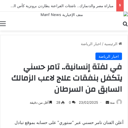
مباراة مصر والدنمارك.. ناشئات الفراعنة يطاردن برونزية كأس العالم لكرة اليد
بحث عن
ا
الرئيسية
/
اخبار الرياضة
اخبار الرياضة
في لفتة إنسانية.. تامر حسني
يتكفل بنفقات علاج لاعب الزمالك
السابق من السرطان
أرسل
منة
23/02/2025
0
28
أقل من دقيقة
بريدا
إلكترونيا
أعلن الفنان تامر حسني عبر “ستوري” على حسابه بموقع تبادل