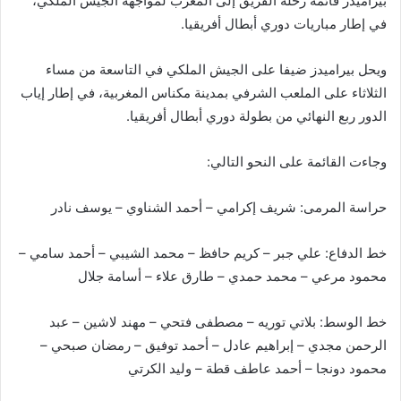
بيراميدز قائمة رحلة الفريق إلى المغرب لمواجهة الجيش الملكي،
في إطار مباريات دوري أبطال أفريقيا.
ويحل بيراميدز ضيفا على الجيش الملكي في التاسعة من مساء
الثلاثاء على الملعب الشرفي بمدينة مكناس المغربية، في إطار إياب
الدور ربع النهائي من بطولة دوري أبطال أفريقيا.
وجاءت القائمة على النحو التالي:
حراسة المرمى: شريف إكرامي – أحمد الشناوي – يوسف نادر
خط الدفاع: علي جبر – كريم حافظ – محمد الشيبي – أحمد سامي –
محمود مرعي – محمد حمدي – طارق علاء – أسامة جلال
خط الوسط: بلاتي توريه – مصطفى فتحي – مهند لاشين – عبد
الرحمن مجدي – إبراهيم عادل – أحمد توفيق – رمضان صبحي –
محمود دونجا – أحمد عاطف قطة – وليد الكرتي