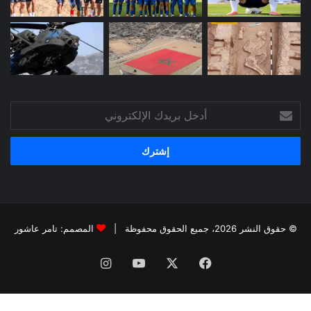
أدخل
بريدك
الإلكتروني
© حقوق النشر 2026، جميع الحقوق محفوظة |
المصمم: تامر عاشور
فيسبوك
X
يوتيوب
انستقرام