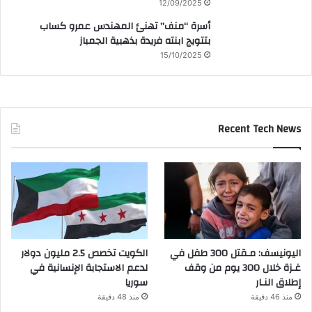
12/09/2025
أسرة “منف” تهنئ المهندس عمرو كساب
بتتويج ابنته فريدة بذهبية الجمباز
15/10/2025
Recent Tech News
اليونيسف: مـقتل 300 طفل في
الكويت تخصص 2.5 مليون دولار
غـزة خلال 300 يوم من وقف
لدعم الاستجابة الإنسانية في
إطلاق النـار
سوريا
منذ 46 دقيقة
منذ 48 دقيقة