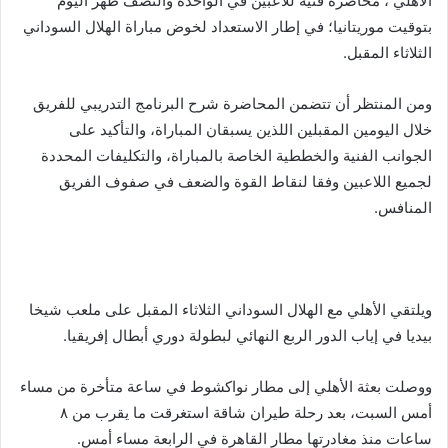
الأهلي ، محاضرة فنية للاعبين في الواحدة والنصف ظهر اليوم
بتوقيت موريتانيا؛ في إطار الاستعداد لخوض مباراة الهلال السوداني
الثلاثاء المقبل.
ومن المنتظر أن تتضمن المحاضرة شرح البرنامج التدريبي للفريق
خلال اليومين المقبلين اللذين يسبقان المباراة، والتأكيد على
الجوانب الفنية والخططية الخاصة بالمباراة، والتكليفات المحددة
لجميع اللاعبين وفقا لنقاط القوة والضعف في صفوف الفريق
المنافس.
ويلتقي الأهلي مع الهلال السوداني الثلاثاء المقبل على ملعب شيخا
بيديا في إياب الدور الربع النهائي لبطولة دوري أبطال إفريقيا.
ووصلت بعثة الأهلي إلى مطار نواكشوط في ساعة متأخرة من مساء
أمس السبت، بعد رحلة طيران شاقة استغرقت ما يقرب من ٨
ساعات منذ مغادرتها مطار القاهرة في الرابعة مساء أمس.